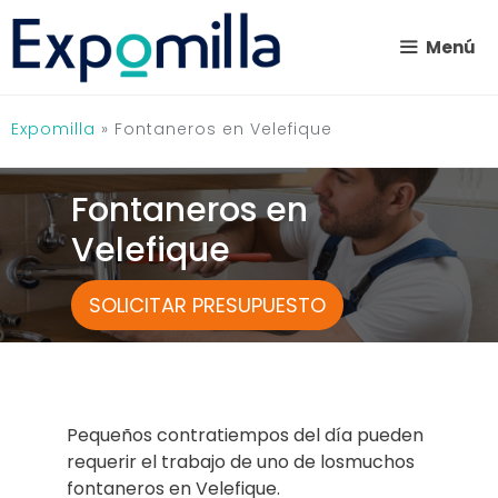
Saltar
al
Menú
contenido
Expomilla
»
Fontaneros en Velefique
Fontaneros en
Velefique
SOLICITAR PRESUPUESTO
Pequeños contratiempos del día pueden
requerir el trabajo de uno de losmuchos
fontaneros en Velefique.