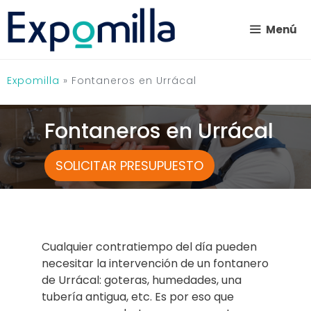
Saltar
al
Menú
contenido
Expomilla
»
Fontaneros en Urrácal
Fontaneros en Urrácal
SOLICITAR PRESUPUESTO
Cualquier contratiempo del día pueden
necesitar la intervención de un fontanero
de Urrácal: goteras, humedades, una
tubería antigua, etc. Es por eso que