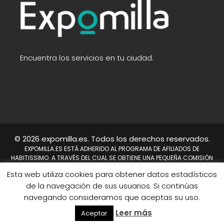
Encuentra los servicios en tu ciudad.
© 2026 expomilla.es. Todos los derechos reservados.
EXPOMILLA.ES ESTÁ ADHERIDO AL PROGRAMA DE AFILIADOS DE
HABITISSIMO. A TRAVÉS DEL CUAL SE OBTIENE UNA PEQUEÑA COMISIÓN
TRAS REALIZARSE UNA COMPRA. NO SUPONE UN COSTE PARA EL USUARIO,
Esta web utiliza cookies para obtener datos estadísticos
EN CAMBIO A NOSOTROS NOS PERMITE CONTINUAR TRABAJANDO DÍA A
DÍA PARA MEJORAR EL SITIO WEB.
de la navegación de sus usuarios. Si continúas
HABITISSIMO Y TAMBIÉN EL LOGO DE HABITISSIMO SON MARCAS
navegando consideramos que aceptas su uso.
REGISTRADAS DE HABITISSIMO.ES O SUS AFILIADOS.
Mapa del sitio
Leer más
Aceptar