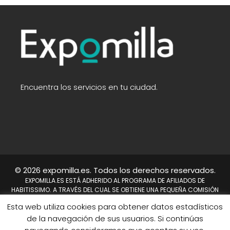
Encuentra los servicios en tu ciudad.
© 2026 expomilla.es. Todos los derechos reservados.
EXPOMILLA.ES ESTÁ ADHERIDO AL PROGRAMA DE AFILIADOS DE
HABITISSIMO. A TRAVÉS DEL CUAL SE OBTIENE UNA PEQUEÑA COMISIÓN
TRAS REALIZARSE UNA COMPRA. NO SUPONE UN COSTE PARA EL USUARIO,
Esta web utiliza cookies para obtener datos estadísticos
EN CAMBIO A NOSOTROS NOS PERMITE CONTINUAR TRABAJANDO DÍA A
DÍA PARA MEJORAR EL SITIO WEB.
de la navegación de sus usuarios. Si continúas
HABITISSIMO Y TAMBIÉN EL LOGO DE HABITISSIMO SON MARCAS