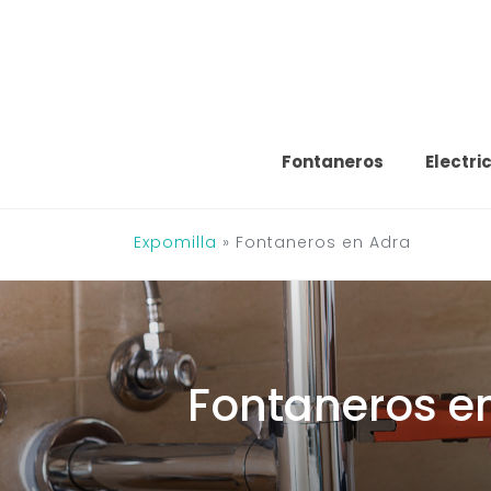
Saltar
al
contenido
Fontaneros
Electri
Expomilla
»
Fontaneros en Adra
Fontaneros e