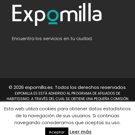
Encuentra los servicios en tu ciudad.
© 2026 expomilla.es. Todos los derechos reservados.
EXPOMILLA.ES ESTÁ ADHERIDO AL PROGRAMA DE AFILIADOS DE
HABITISSIMO. A TRAVÉS DEL CUAL SE OBTIENE UNA PEQUEÑA COMISIÓN
TRAS REALIZARSE UNA COMPRA. NO SUPONE UN COSTE PARA EL USUARIO,
Esta web utiliza cookies para obtener datos estadísticos
EN CAMBIO A NOSOTROS NOS PERMITE CONTINUAR TRABAJANDO DÍA A
DÍA PARA MEJORAR EL SITIO WEB.
de la navegación de sus usuarios. Si continúas
HABITISSIMO Y TAMBIÉN EL LOGO DE HABITISSIMO SON MARCAS
navegando consideramos que aceptas su uso.
REGISTRADAS DE HABITISSIMO.ES O SUS AFILIADOS.
Mapa del sitio
Leer más
Aceptar