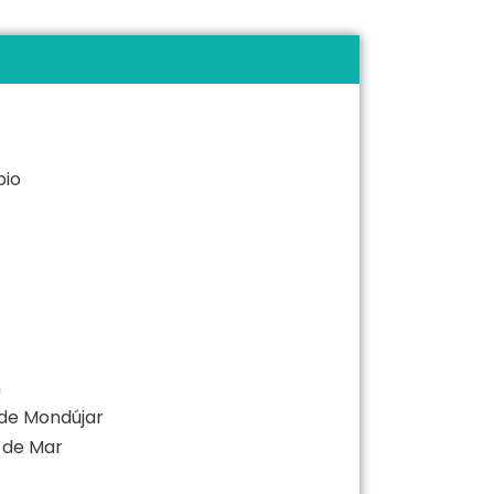
bio
n
 de Mondújar
 de Mar