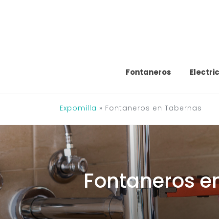
Saltar
al
contenido
Fontaneros
Electri
Expomilla
»
Fontaneros en Tabernas
Fontaneros e