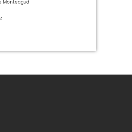
de Monteagud
z