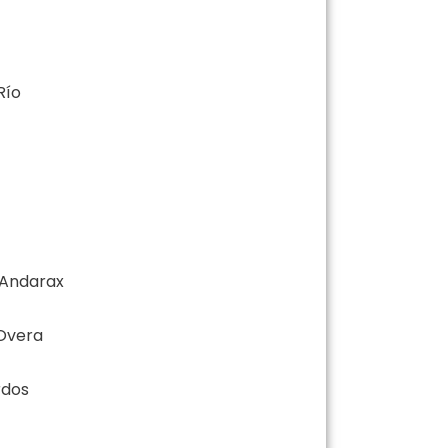
Río
 Andarax
Overa
rdos