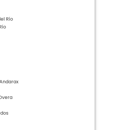
el Río
Río
 Andarax
Overa
rdos