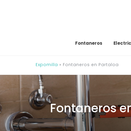
Saltar
al
contenido
Fontaneros
Electri
Expomilla
»
Fontaneros en Partaloa
Fontaneros e