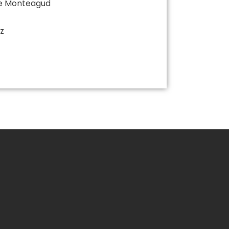
de Monteagud
z