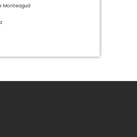
de Monteagud
z