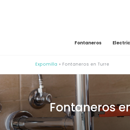
Saltar
al
contenido
Fontaneros
Electri
Expomilla
»
Fontaneros en Turre
Fontaneros en