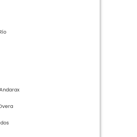
Río
 Andarax
Overa
rdos