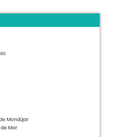
bio
n
 de Mondújar
 de Mar