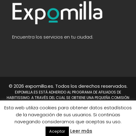
Encuentra los servicios en tu ciudad.
© 2026 expomilla.es. Todos los derechos reservados.
EXPOMILLA.ES ESTÁ ADHERIDO AL PROGRAMA DE AFILIADOS DE
HABITISSIMO. A TRAVÉS DEL CUAL SE OBTIENE UNA PEQUEÑA COMISIÓN
TRAS REALIZARSE UNA COMPRA. NO SUPONE UN COSTE PARA EL USUARIO,
Esta web utiliza cookies para obtener datos estadísticos
EN CAMBIO A NOSOTROS NOS PERMITE CONTINUAR TRABAJANDO DÍA A
DÍA PARA MEJORAR EL SITIO WEB.
de la navegación de sus usuarios. Si continúas
HABITISSIMO Y TAMBIÉN EL LOGO DE HABITISSIMO SON MARCAS
navegando consideramos que aceptas su uso.
REGISTRADAS DE HABITISSIMO.ES O SUS AFILIADOS.
Mapa del sitio
Leer más
Aceptar