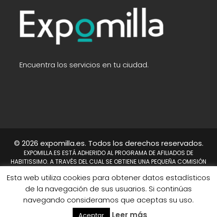
Encuentra los servicios en tu ciudad.
© 2026 expomilla.es. Todos los derechos reservados.
EXPOMILLA.ES ESTÁ ADHERIDO AL PROGRAMA DE AFILIADOS DE
HABITISSIMO. A TRAVÉS DEL CUAL SE OBTIENE UNA PEQUEÑA COMISIÓN
TRAS REALIZARSE UNA COMPRA. NO SUPONE UN COSTE PARA EL USUARIO,
Esta web utiliza cookies para obtener datos estadísticos
EN CAMBIO A NOSOTROS NOS PERMITE CONTINUAR TRABAJANDO DÍA A
DÍA PARA MEJORAR EL SITIO WEB.
de la navegación de sus usuarios. Si continúas
HABITISSIMO Y TAMBIÉN EL LOGO DE HABITISSIMO SON MARCAS
navegando consideramos que aceptas su uso.
REGISTRADAS DE HABITISSIMO.ES O SUS AFILIADOS.
Mapa del sitio
Leer más
Aceptar