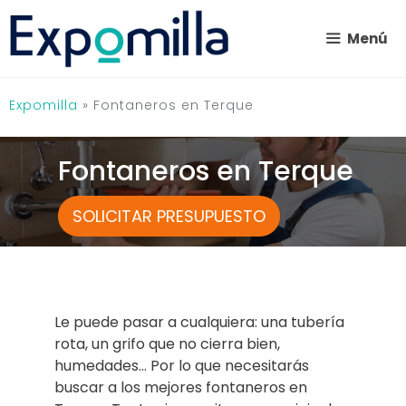
Saltar
al
Menú
contenido
Expomilla
»
Fontaneros en Terque
Fontaneros en Terque
SOLICITAR PRESUPUESTO
Le puede pasar a cualquiera: una tubería
rota, un grifo que no cierra bien,
humedades… Por lo que necesitarás
buscar a los mejores fontaneros en