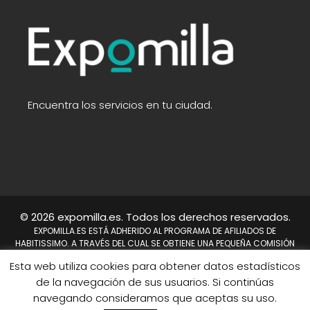
Encuentra los servicios en tu ciudad.
© 2026 expomilla.es. Todos los derechos reservados.
EXPOMILLA.ES ESTÁ ADHERIDO AL PROGRAMA DE AFILIADOS DE
HABITISSIMO. A TRAVÉS DEL CUAL SE OBTIENE UNA PEQUEÑA COMISIÓN
TRAS REALIZARSE UNA COMPRA. NO SUPONE UN COSTE PARA EL USUARIO,
Esta web utiliza cookies para obtener datos estadísticos
EN CAMBIO A NOSOTROS NOS PERMITE CONTINUAR TRABAJANDO DÍA A
DÍA PARA MEJORAR EL SITIO WEB.
de la navegación de sus usuarios. Si continúas
HABITISSIMO Y TAMBIÉN EL LOGO DE HABITISSIMO SON MARCAS
navegando consideramos que aceptas su uso.
REGISTRADAS DE HABITISSIMO.ES O SUS AFILIADOS.