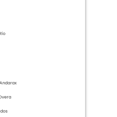
Río
 Andarax
Overa
rdos