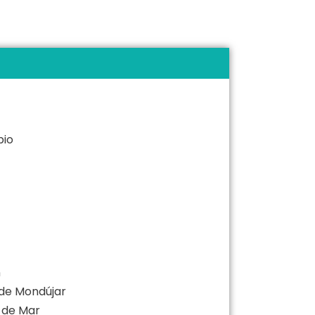
bio
n
 de Mondújar
 de Mar