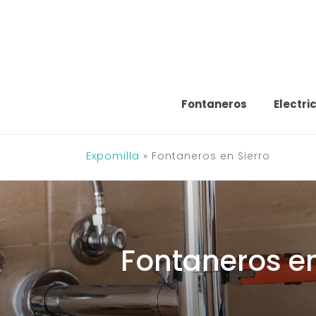
Saltar
al
contenido
Fontaneros
Electri
Expomilla
»
Fontaneros en Sierro
Fontaneros en