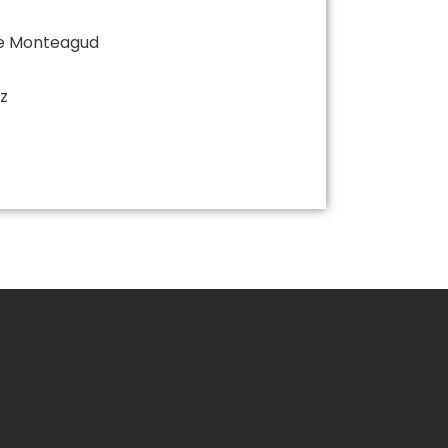
de Monteagud
z