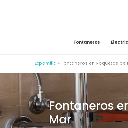
Saltar
al
contenido
Fontaneros
Electri
Expomilla
»
Fontaneros en Roquetas de
Fontaneros e
Mar