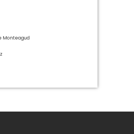
de Monteagud
z