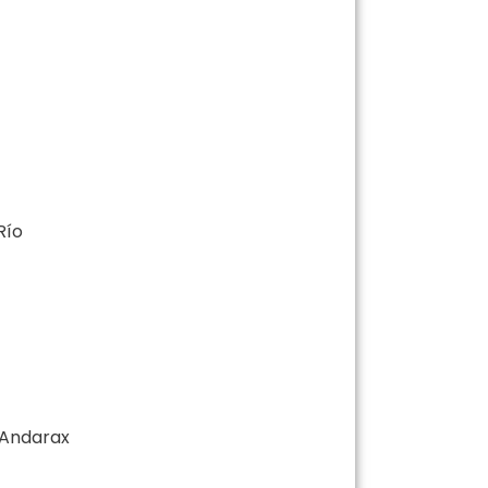
Río
 Andarax