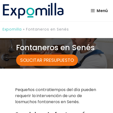
Saltar
al
Menú
contenido
Expomilla
»
Fontaneros en Senés
Fontaneros en Senés
SOLICITAR PRESUPUESTO
Pequeños contratiempos del día pueden
requerir la intervención de uno de
losmuchos fontaneros en Senés.