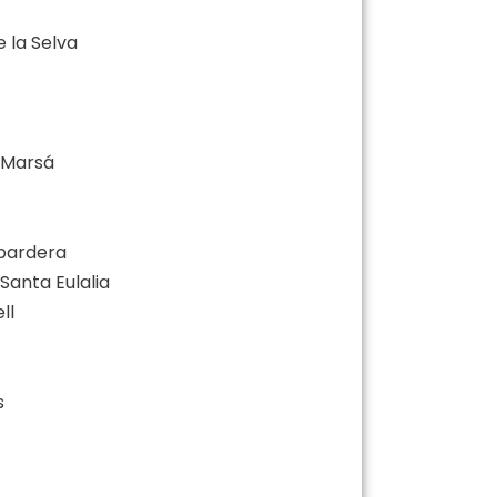
e la Selva
y Marsá
abardera
 Santa Eulalia
ll
s