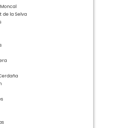
e Moncal
t de la Selva
s
s
uera
e Cerdaña
n
es
as