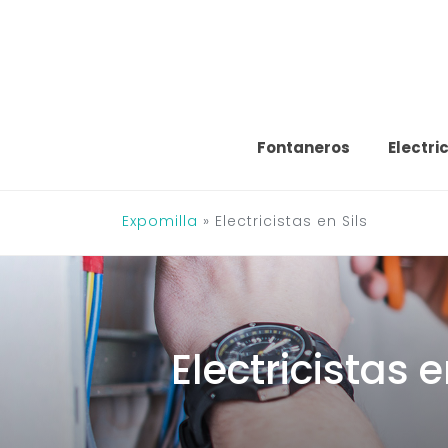
Saltar
al
contenido
Fontaneros
Electri
Expomilla
»
Electricistas en Sils
Electricistas e