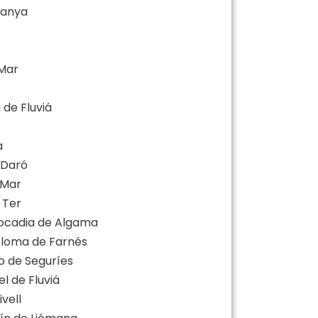
Vianya
 Mar
 de Fluviá
s
a
 Daró
 Mar
 Ter
eocadia de Algama
Coloma de Farnés
lo de Seguríes
el de Fluviá
vell