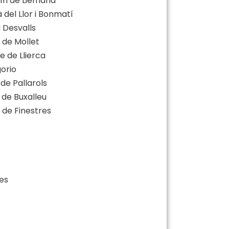
tín de Liémana
à del Llor i Bonmatí
i Desvalls
 de Mollet
e de Llierca
gorio
 de Pallarols
u de Buxalleu
l de Finestres
nes
s