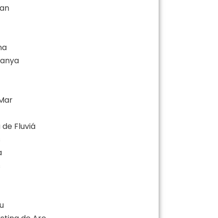
ran
na
Vianya
 Mar
 de Fluviá
s
a
s
au