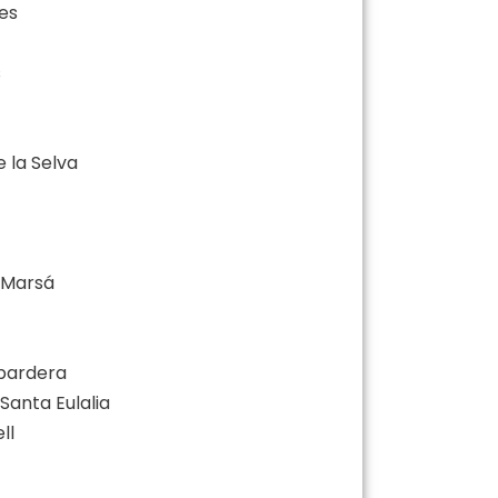
nes
s
e la Selva
y Marsá
abardera
 Santa Eulalia
ll