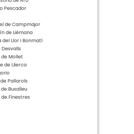
istina de Aro
ro Pescador
guel de Campmajor
tín de Liémana
à del Llor i Bonmatí
i Desvalls
 de Mollet
e de Llierca
gorio
 de Pallarols
u de Buxalleu
l de Finestres