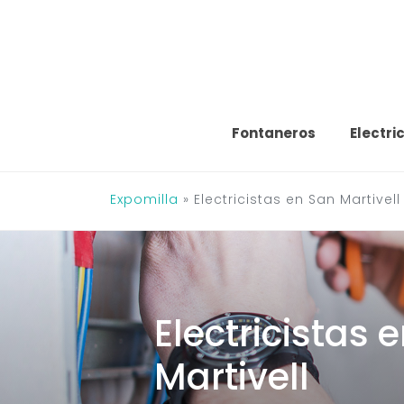
Saltar
al
contenido
Fontaneros
Electri
Expomilla
»
Electricistas en San Martivell
Electricistas 
Martivell