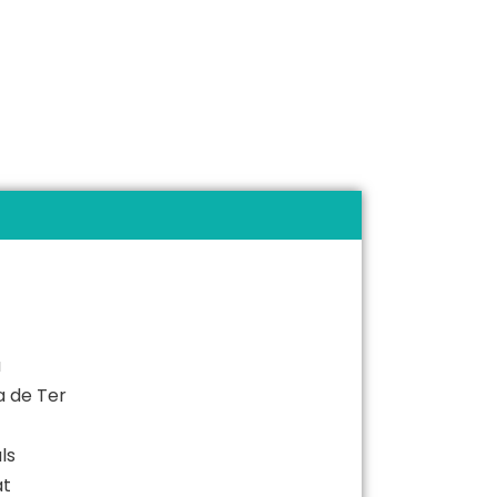
a
a de Ter
ls
at