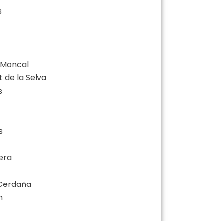
s
e Moncal
t de la Selva
s
s
uera
e Cerdaña
n