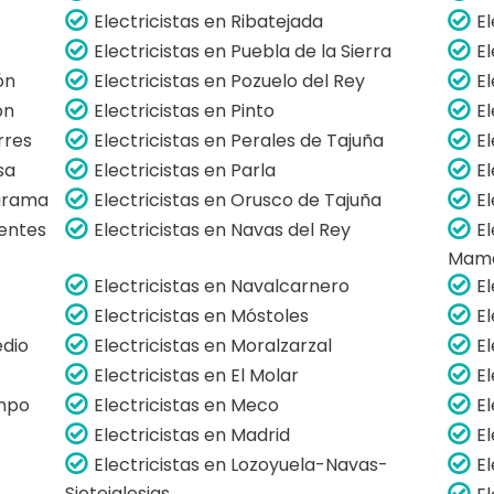
Electricistas en Ribatejada
El
Electricistas en Puebla de la Sierra
El
ón
Electricistas en Pozuelo del Rey
E
ón
Electricistas en Pinto
El
rres
Electricistas en Perales de Tajuña
E
sa
Electricistas en Parla
E
Jarama
Electricistas en Orusco de Tajuña
E
uentes
Electricistas en Navas del Rey
E
Mam
Electricistas en Navalcarnero
E
Electricistas en Móstoles
E
edio
Electricistas en Moralzarzal
El
Electricistas en El Molar
El
ampo
Electricistas en Meco
E
Electricistas en Madrid
E
Electricistas en Lozoyuela-Navas-
E
Sieteiglesias