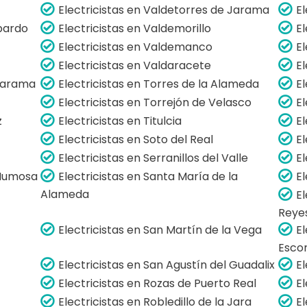
Electricistas en Valdetorres de Jarama
El
lpardo
Electricistas en Valdemorillo
E
Electricistas en Valdemanco
E
Electricistas en Valdaracete
E
 Jarama
Electricistas en Torres de la Alameda
E
Electricistas en Torrejón de Velasco
El
z
Electricistas en Titulcia
E
Electricistas en Soto del Real
E
Electricistas en Serranillos del Valle
El
 Humosa
Electricistas en Santa María de la
E
Alameda
El
Reye
Electricistas en San Martín de la Vega
El
Escor
Electricistas en San Agustín del Guadalix
El
Electricistas en Rozas de Puerto Real
E
Electricistas en Robledillo de la Jara
E