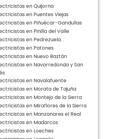
ectricistas en Quijorna
ectricistas en Puentes Viejas
lectricistas en Piñuécar-Gandullas
ectricistas en Pinilla del Valle
lectricistas en Pedrezuela
lectricistas en Patones
lectricistas en Nuevo Baztán
lectricistas en Navarredonda y San
és
lectricistas en Navalafuente
lectricistas en Morata de Tajuña
ectricistas en Montejo de la Sierra
ectricistas en Miraflores de la Sierra
lectricistas en Manzanares el Real
lectricistas en Madarcos
lectricistas en Loeches