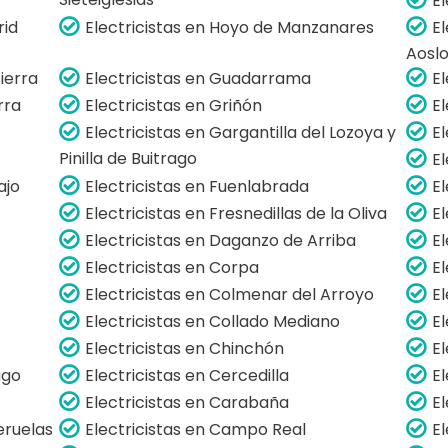
E
rid
Electricistas en Hoyo de Manzanares
El
Aosl
Sierra
Electricistas en Guadarrama
El
rra
Electricistas en Griñón
El
Electricistas en Gargantilla del Lozoya y
E
Pinilla de Buitrago
E
ajo
Electricistas en Fuenlabrada
E
Electricistas en Fresnedillas de la Oliva
E
Electricistas en Daganzo de Arriba
El
Electricistas en Corpa
E
Electricistas en Colmenar del Arroyo
E
Electricistas en Collado Mediano
E
Electricistas en Chinchón
E
ago
Electricistas en Cercedilla
E
Electricistas en Carabaña
E
eruelas
Electricistas en Campo Real
El