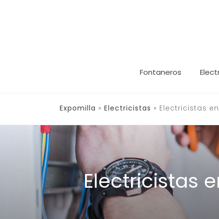
Saltar
al
contenido
Fontaneros
Elect
Expomilla
»
Electricistas
»
Electricistas e
Electricistas 