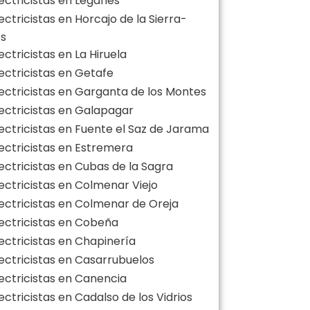
lectricistas en Leganés
ectricistas en Horcajo de la Sierra-
os
ectricistas en La Hiruela
ectricistas en Getafe
lectricistas en Garganta de los Montes
lectricistas en Galapagar
lectricistas en Fuente el Saz de Jarama
lectricistas en Estremera
ectricistas en Cubas de la Sagra
lectricistas en Colmenar Viejo
lectricistas en Colmenar de Oreja
lectricistas en Cobeña
lectricistas en Chapinería
lectricistas en Casarrubuelos
lectricistas en Canencia
ectricistas en Cadalso de los Vidrios