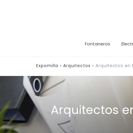
Saltar
al
contenido
Fontaneros
Elect
Expomilla
»
Arquitectos
»
Arquitectos en
Arquitectos e