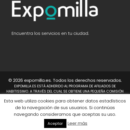
Encuentra los servicios en tu ciudad.
© 2026 expomilla.es. Todos los derechos reservados.
EXPOMILLA.ES ESTÁ ADHERIDO AL PROGRAMA DE AFILIADOS DE
HABITISSIMO. A TRAVÉS DEL CUAL SE OBTIENE UNA PEQUEÑA COMISIÓN
TRAS REALIZARSE UNA COMPRA. NO SUPONE UN COSTE PARA EL USUARIO,
Esta web utiliza cookies para obtener datos estadísticos
EN CAMBIO A NOSOTROS NOS PERMITE CONTINUAR TRABAJANDO DÍA A
DÍA PARA MEJORAR EL SITIO WEB.
de la navegación de sus usuarios. Si continúas
HABITISSIMO Y TAMBIÉN EL LOGO DE HABITISSIMO SON MARCAS
navegando consideramos que aceptas su uso.
REGISTRADAS DE HABITISSIMO.ES O SUS AFILIADOS.
Mapa del sitio
Leer más
Aceptar