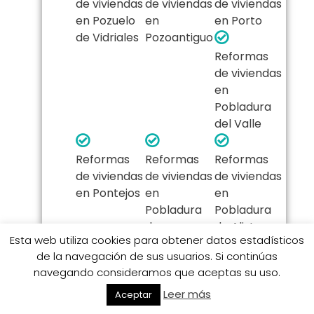
de viviendas
de viviendas
de viviendas
en Pozuelo
en
en Porto
de Vidriales
Pozoantiguo
Reformas
de viviendas
en
Pobladura
del Valle
Reformas
Reformas
Reformas
de viviendas
de viviendas
de viviendas
en Pontejos
en
en
Pobladura
Pobladura
de
de Aliste
Esta web utiliza cookies para obtener datos estadísticos
Valderadue
de la navegación de sus usuarios. Si continúas
y
Reformas
navegando consideramos que aceptas su uso.
de viviendas
Leer más
Aceptar
en Piñuel