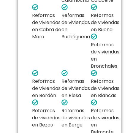
Calamocha
Calaceite
Reformas
Reformas
Reformas
de viviendas
de viviendas
de viviendas
en Cabra de
en
en Bueña
Mora
Burbáguena
Reformas
de viviendas
en
Bronchales
Reformas
Reformas
Reformas
de viviendas
de viviendas
de viviendas
en Bordón
en Blesa
en Blancas
Reformas
Reformas
Reformas
de viviendas
de viviendas
de viviendas
en Bezas
en Berge
en
Belmonte