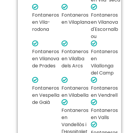
Fontaneros
Fontaneros
Fontaneros
en Vila-
en Vilaplana
en Vilanova
rodona
d'Escornalb
ou
Fontaneros
Fontaneros
Fontaneros
en Vilanova
en Vilalba
en
de Prades
dels Arcs
Vilallonga
del Camp
Fontaneros
Fontaneros
Fontaneros
en Vespella
en Vilabella
en Vendrell
de Gaià
Fontaneros
Fontaneros
en
en Valls
Vandellòs i
l'Hospitalet
Fontaneros