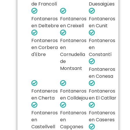
de Francolí
Duesaigües
Fontaneros
Fontaneros
Fontaneros
en Deltebre
en Creixell
en Cunit
Fontaneros
Fontaneros
Fontaneros
en Corbera
en
en
d'Ebre
Cornudella
Constantí
de
Montsant
Fontaneros
en Conesa
Fontaneros
Fontaneros
Fontaneros
en Cherta
en Colldejou
en El Catllar
Fontaneros
Fontaneros
Fontaneros
en
en
en Caseres
Castellvell
Capçanes