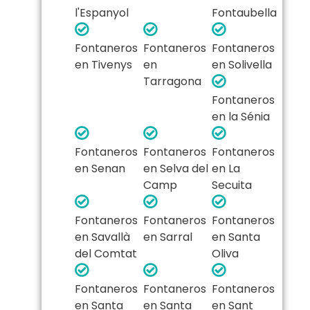
l'Espanyol
Fontaubella
Fontaneros
Fontaneros
Fontaneros
en Tivenys
en
en Solivella
Tarragona
Fontaneros
en la Sénia
Fontaneros
Fontaneros
Fontaneros
en Senan
en Selva del
en La
Camp
Secuita
Fontaneros
Fontaneros
Fontaneros
en Savallà
en Sarral
en Santa
del Comtat
Oliva
Fontaneros
Fontaneros
Fontaneros
en Santa
en Santa
en Sant