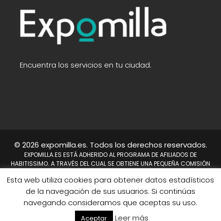
Encuentra los servicios en tu ciudad.
© 2026 expomilla.es. Todos los derechos reservados.
EXPOMILLA.ES ESTÁ ADHERIDO AL PROGRAMA DE AFILIADOS DE
HABITISSIMO. A TRAVÉS DEL CUAL SE OBTIENE UNA PEQUEÑA COMISIÓN
TRAS REALIZARSE UNA COMPRA. NO SUPONE UN COSTE PARA EL USUARIO,
Esta web utiliza cookies para obtener datos estadísticos
EN CAMBIO A NOSOTROS NOS PERMITE CONTINUAR TRABAJANDO DÍA A
DÍA PARA MEJORAR EL SITIO WEB.
de la navegación de sus usuarios. Si continúas
HABITISSIMO Y TAMBIÉN EL LOGO DE HABITISSIMO SON MARCAS
navegando consideramos que aceptas su uso.
REGISTRADAS DE HABITISSIMO.ES O SUS AFILIADOS.
Mapa del sitio
Leer más
Aceptar