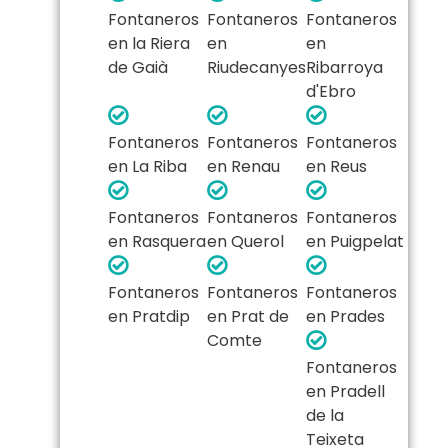
Fontaneros
Fontaneros
Fontaneros
en la Riera
en
en
de Gaià
Riudecanyes
Ribarroya
d'Ebro
Fontaneros
Fontaneros
Fontaneros
en La Riba
en Renau
en Reus
Fontaneros
Fontaneros
Fontaneros
en Rasquera
en Querol
en Puigpelat
Fontaneros
Fontaneros
Fontaneros
en Pratdip
en Prat de
en Prades
Comte
Fontaneros
en Pradell
de la
Teixeta