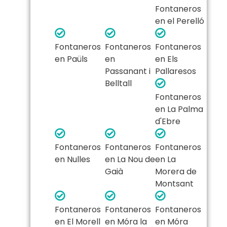
Fontaneros
en el Perelló
Fontaneros
Fontaneros
Fontaneros
en Paüls
en
en Els
Passanant i
Pallaresos
Belltall
Fontaneros
en La Palma
d'Ebre
Fontaneros
Fontaneros
Fontaneros
en Nulles
en La Nou de
en La
Gaià
Morera de
Montsant
Fontaneros
Fontaneros
Fontaneros
en El Morell
en Móra la
en Móra