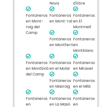
Nova
d'Ebre
Fontaneros
Fontaneros
Fontaneros
en Mont-
en Mont-ral
en El
roig del
Montmell
Camp
Fontaneros
Fontaneros
en Montferri
en
Montblanc
Fontaneros
Fontaneros
Fontaneros
en Montbrió
en el Molar
en Miravet
del Camp
Fontaneros
Fontaneros
en Masroig
en el Milà
Fontaneros
Fontaneros
Fontaneros
en
en La Masó
en