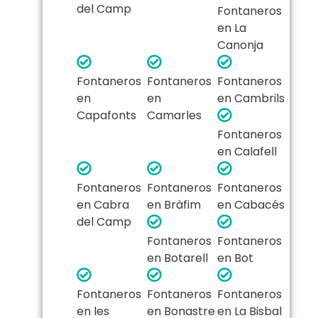
del Camp
Fontaneros
en La
Canonja
Fontaneros
Fontaneros
Fontaneros
en
en
en Cambrils
Capafonts
Camarles
Fontaneros
en Calafell
Fontaneros
Fontaneros
Fontaneros
en Cabra
en Bràfim
en Cabacés
del Camp
Fontaneros
Fontaneros
en Botarell
en Bot
Fontaneros
Fontaneros
Fontaneros
en les
en Bonastre
en La Bisbal