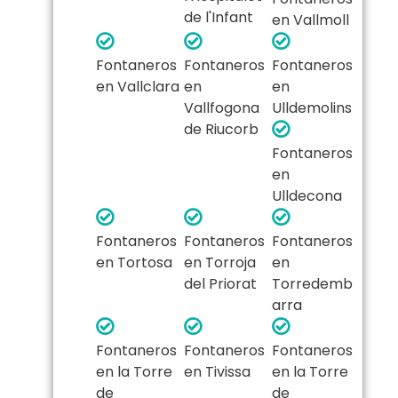
de l'Infant
en Vallmoll
Fontaneros
Fontaneros
Fontaneros
en Vallclara
en
en
Vallfogona
Ulldemolins
de Riucorb
Fontaneros
en
Ulldecona
Fontaneros
Fontaneros
Fontaneros
en Tortosa
en Torroja
en
del Priorat
Torredemb
arra
Fontaneros
Fontaneros
Fontaneros
en la Torre
en Tivissa
en la Torre
de
de