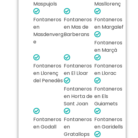
Maspujols
Masllorenç
Fontaneros
Fontaneros
Fontaneros
en
en Mas de
en Margalef
Masdenverg
Barberans
e
Fontaneros
en Marçà
Fontaneros
Fontaneros
Fontaneros
en Llorenç
en El Lloar
en Llorac
del Penedès
Fontaneros
Fontaneros
en Horta de
en Els
Sant Joan
Guiamets
Fontaneros
Fontaneros
Fontaneros
en Godall
en
en Garidells
Gratallops