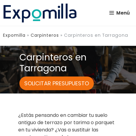
Saltar
al
Menú
contenido
Expomilla
»
Carpinteros
»
Carpinteros en Tarragona
Carpinteros en
Tarragona
SOLICITAR PRESUPUESTO
¿Estás pensando en cambiar tu suelo
antiguo de terrazo por tarima o parquet
en tu vivienda? ¿Vas a sustituir las