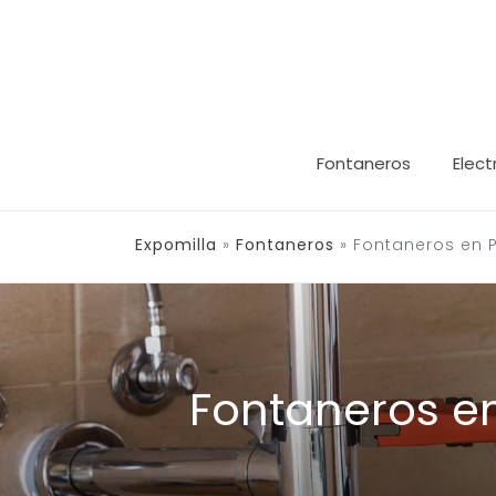
Saltar
al
contenido
Fontaneros
Elect
Expomilla
»
Fontaneros
»
Fontaneros en 
Fontaneros e