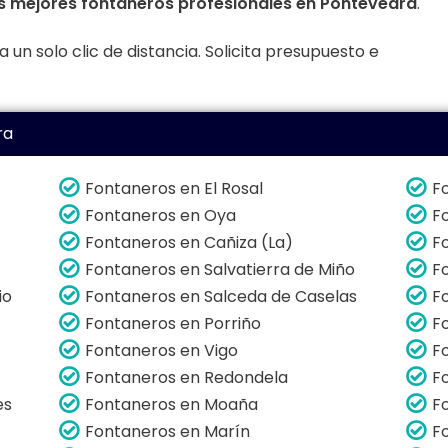
s mejores fontaneros profesionales en Pontevedra
.
un solo clic de distancia. Solicita presupuesto e
ra
Fontaneros en El Rosal
F
Fontaneros en Oya
F
Fontaneros en Cañiza (La)
F
Fontaneros en Salvatierra de Miño
F
io
Fontaneros en Salceda de Caselas
F
Fontaneros en Porriño
F
Fontaneros en Vigo
F
Fontaneros en Redondela
F
es
Fontaneros en Moaña
F
Fontaneros en Marín
F