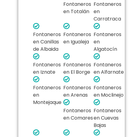
Fontaneros
Fontaneros
en Totalán
en
Carratraca
Fontaneros
Fontaneros
Fontaneros
en Canillas
en Igualeja
en
de Albaida
Algatocín
Fontaneros
Fontaneros
Fontaneros
en Iznate
en El Borge
en Alfarnate
Fontaneros
Fontaneros
Fontaneros
en
en Arenas
en Moclinejo
Montejaque
Fontaneros
Fontaneros
en Comares
en Cuevas
Bajas