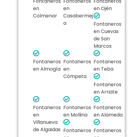
Fontaneros
Fontaneros
Fontaneros
en
en
en Ojén
Colmenar
Casabermej
a
Fontaneros
en Cuevas
de San
Marcos
Fontaneros
Fontaneros
Fontaneros
en Almogía
en
en Teba
Cómpeta
Fontaneros
en Arriate
Fontaneros
Fontaneros
Fontaneros
en
en Mollina
en Alameda
Villanueva
de Algaidas
Fontaneros
Fontaneros