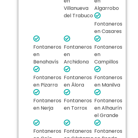
en
en
Villanueva
Algarrobo
del Trabuco
Fontaneros
en Casares
Fontaneros
Fontaneros
Fontaneros
en
en
en
Benahavís
Archidona
Campillos
Fontaneros
Fontaneros
Fontaneros
en Pizarra
en Álora
en Manilva
Fontaneros
Fontaneros
Fontaneros
en Nerja
en Torrox
en Alhaurín
el Grande
Fontaneros
Fontaneros
Fontaneros