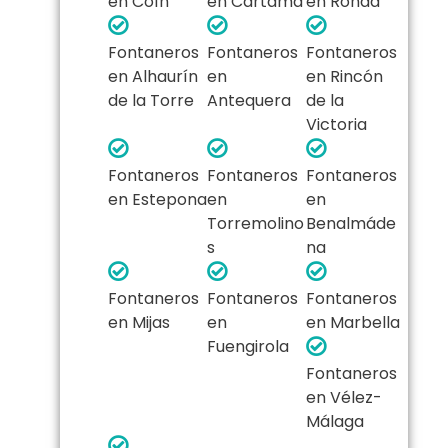
en Coín
en Cártama
en Ronda
Fontaneros
Fontaneros
Fontaneros
en Alhaurín
en
en Rincón
de la Torre
Antequera
de la
Victoria
Fontaneros
Fontaneros
Fontaneros
en Estepona
en
en
Torremolino
Benalmáde
s
na
Fontaneros
Fontaneros
Fontaneros
en Mijas
en
en Marbella
Fuengirola
Fontaneros
en Vélez-
Málaga