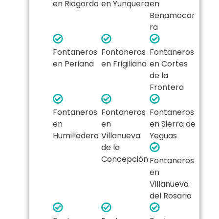
en Riogordo
en Yunquera
en
Benamocar
ra
Fontaneros
Fontaneros
Fontaneros
en Periana
en Frigiliana
en Cortes
de la
Frontera
Fontaneros
Fontaneros
Fontaneros
en
en
en Sierra de
Humilladero
Villanueva
Yeguas
de la
Concepción
Fontaneros
en
Villanueva
del Rosario