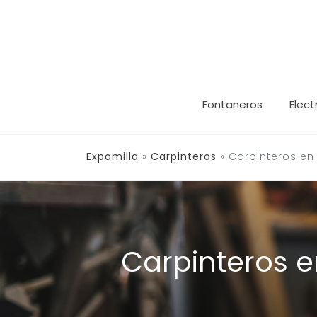
Saltar
al
contenido
Fontaneros
Elect
Expomilla
»
Carpinteros
»
Carpinteros en
Carpinteros 