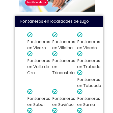
Fontaneros en localidades de Lugo
Fontaneros
Fontaneros
Fontaneros
en Vivero
en Villalba
en Vicedo
Fontaneros
Fontaneros
Fontaneros
en Valle de
en
en Trabada
Oro
Triacastela
Fontaneros
en Taboada
Fontaneros
Fontaneros
Fontaneros
en Sober
en Saviñao
en Sarria