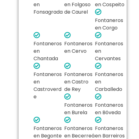
en
en Folgoso
en Cospeito
Fonsagrada
de Caurel
Fontaneros
en Corgo
Fontaneros
Fontaneros
Fontaneros
en
en Cervo
en
Chantada
Cervantes
Fontaneros
Fontaneros
Fontaneros
en
en Castro
en
Castroverd
de Rey
Carballedo
e
Fontaneros
Fontaneros
en Burela
en Bóveda
Fontaneros
Fontaneros
Fontaneros
en Begonte
en Becerreá
en Barreiros