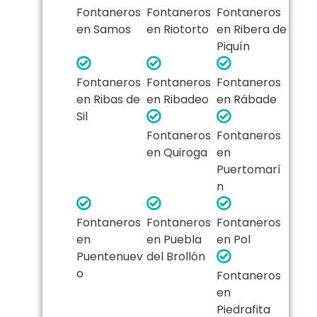
Fontaneros
Fontaneros
Fontaneros
en Samos
en Riotorto
en Ribera de
Piquín
Fontaneros
Fontaneros
Fontaneros
en Ribas de
en Ribadeo
en Rábade
Sil
Fontaneros
Fontaneros
en Quiroga
en
Puertomarí
n
Fontaneros
Fontaneros
Fontaneros
en
en Puebla
en Pol
Puentenuev
del Brollón
o
Fontaneros
en
Piedrafita