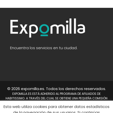
Encuentra los servicios en tu ciudad.
© 2026 expomilla.es. Todos los derechos reservados.
EXPOMILLA.ES ESTÁ ADHERIDO AL PROGRAMA DE AFILIADOS DE
HABITISSIMO. A TRAVÉS DEL CUAL SE OBTIENE UNA PEQUEÑA COMISIÓN
TRAS REALIZARSE UNA COMPRA. NO SUPONE UN COSTE PARA EL USUARIO,
Esta web utiliza cookies para obtener datos estadísticos
EN CAMBIO A NOSOTROS NOS PERMITE CONTINUAR TRABAJANDO DÍA A
de la navegación de sus usuarios. Si continúas
DÍA PARA MEJORAR EL SITIO WEB.