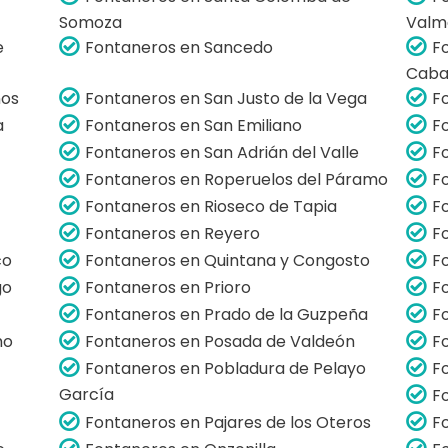
Somoza
Valm
e
Fontaneros en Sancedo
F
Caba
nos
Fontaneros en San Justo de la Vega
F
a
Fontaneros en San Emiliano
F
Fontaneros en San Adrián del Valle
F
Fontaneros en Roperuelos del Páramo
F
Fontaneros en Rioseco de Tapia
F
Fontaneros en Reyero
F
co
Fontaneros en Quintana y Congosto
F
go
Fontaneros en Prioro
F
Fontaneros en Prado de la Guzpeña
F
mo
Fontaneros en Posada de Valdeón
F
Fontaneros en Pobladura de Pelayo
F
García
F
Fontaneros en Pajares de los Oteros
F