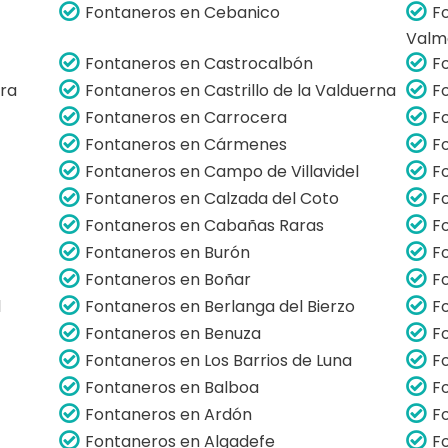
Fontaneros en Cebanico
F
Valm
Fontaneros en Castrocalbón
F
era
Fontaneros en Castrillo de la Valduerna
F
Fontaneros en Carrocera
F
Fontaneros en Cármenes
F
Fontaneros en Campo de Villavidel
F
Fontaneros en Calzada del Coto
F
Fontaneros en Cabañas Raras
F
Fontaneros en Burón
F
Fontaneros en Boñar
F
l
Fontaneros en Berlanga del Bierzo
F
Fontaneros en Benuza
F
Fontaneros en Los Barrios de Luna
F
Fontaneros en Balboa
F
Fontaneros en Ardón
F
Fontaneros en Algadefe
F