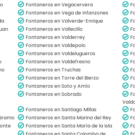
do
Fontaneros en Vegacervera
F
Fontaneros en Vega de Infanzones
F
da
Fontaneros en Valverde-Enrique
F
Juan
Fontaneros en Vallecillo
F
Fontaneros en Valderrey
F
Fontaneros en Valdepolo
F
Fontaneros en Valdelugueros
F
o
Fontaneros en Valdefresno
F
mo
Fontaneros en Truchas
F
Fontaneros en Torre del Bierzo
F
s
Fontaneros en Soto y Amío
F
Fontaneros en Sobrado
F
Vald
Fontaneros en Santiago Millas
F
Páramo
Fontaneros en Santa Marina del Rey
F
Monte
Fontaneros en Santa María de la Isla
F
Fontaneros en Santa Colomba de
F