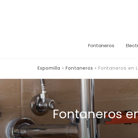
Saltar
al
contenido
Fontaneros
Elect
Expomilla
»
Fontaneros
»
Fontaneros en 
Fontaneros e