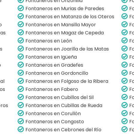
e
Fontaneros en Onzonilla
F
Fontaneros en Murias de Paredes
F
Fontaneros en Matanza de los Oteros
F
o
Fontaneros en Mansilla Mayor
F
las
Fontaneros en Magaz de Cepeda
F
Fontaneros en León
F
s
Fontaneros en Joarilla de las Matas
F
Fontaneros en Igüeña
F
o
Fontaneros en Gradefes
F
Fontaneros en Gordoncillo
F
al
Fontaneros en Folgoso de la Ribera
F
os
Fontaneros en Fabero
F
Fontaneros en Cubillos del Sil
F
eros
Fontaneros en Cubillas de Rueda
F
Fontaneros en Corullón
F
Fontaneros en Congosto
F
Fontaneros en Cebrones del Río
F