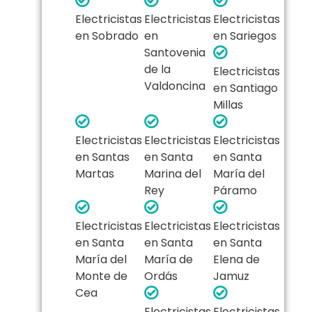
Electricistas
Electricistas
Electricistas
en Sobrado
en
en Sariegos
Santovenia
de la
Electricistas
Valdoncina
en Santiago
Millas
Electricistas
Electricistas
Electricistas
en Santas
en Santa
en Santa
Martas
Marina del
María del
Rey
Páramo
Electricistas
Electricistas
Electricistas
en Santa
en Santa
en Santa
María del
María de
Elena de
Monte de
Ordás
Jamuz
Cea
Electricistas
Electricistas