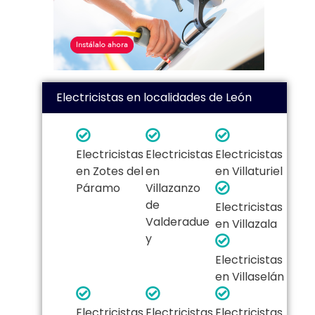
Electricistas en localidades de León
Electricistas
Electricistas
Electricistas
en Zotes del
en
en Villaturiel
Páramo
Villazanzo
de
Electricistas
Valderadue
en Villazala
y
Electricistas
en Villaselán
Electricistas
Electricistas
Electricistas