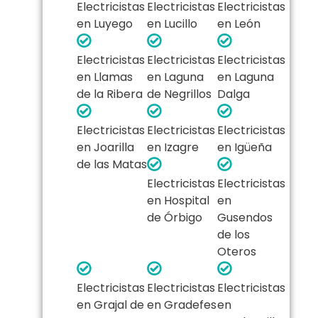
Electricistas
Electricistas
Electricistas
en Luyego
en Lucillo
en León
Electricistas
Electricistas
Electricistas
en Llamas
en Laguna
en Laguna
de la Ribera
de Negrillos
Dalga
Electricistas
Electricistas
Electricistas
en Joarilla
en Izagre
en Igüeña
de las Matas
Electricistas
Electricistas
en Hospital
en
de Órbigo
Gusendos
de los
Oteros
Electricistas
Electricistas
Electricistas
en Grajal de
en Gradefes
en