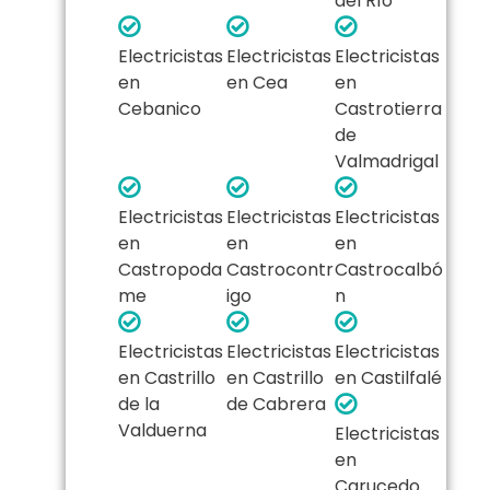
del Río
Electricistas
Electricistas
Electricistas
en
en Cea
en
Cebanico
Castrotierra
de
Valmadrigal
Electricistas
Electricistas
Electricistas
en
en
en
Castropoda
Castrocontr
Castrocalbó
me
igo
n
Electricistas
Electricistas
Electricistas
en Castrillo
en Castrillo
en Castilfalé
de la
de Cabrera
Valduerna
Electricistas
en
Carucedo