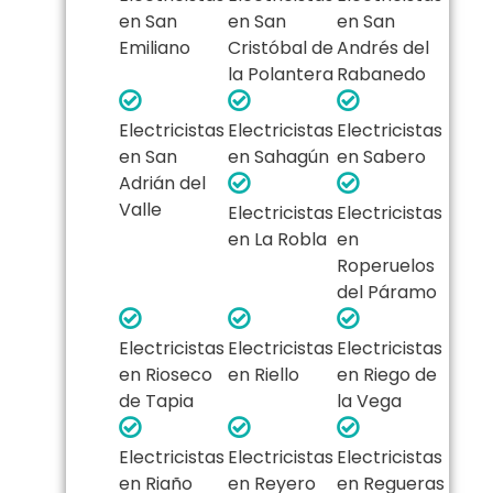
en San
en San
en San
Emiliano
Cristóbal de
Andrés del
la Polantera
Rabanedo
Electricistas
Electricistas
Electricistas
en San
en Sahagún
en Sabero
Adrián del
Valle
Electricistas
Electricistas
en La Robla
en
Roperuelos
del Páramo
Electricistas
Electricistas
Electricistas
en Rioseco
en Riello
en Riego de
de Tapia
la Vega
Electricistas
Electricistas
Electricistas
en Riaño
en Reyero
en Regueras