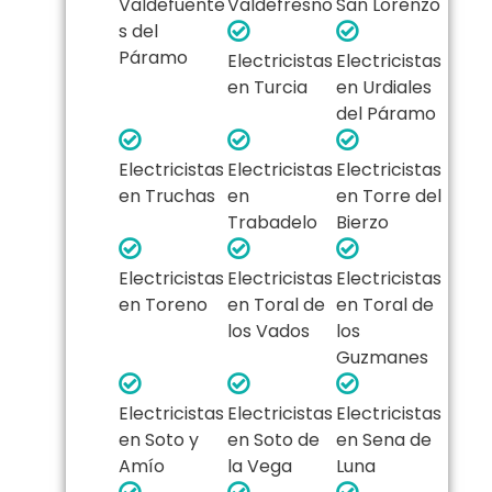
Valdefuente
Valdefresno
San Lorenzo
s del
Páramo
Electricistas
Electricistas
en Turcia
en Urdiales
del Páramo
Electricistas
Electricistas
Electricistas
en Truchas
en
en Torre del
Trabadelo
Bierzo
Electricistas
Electricistas
Electricistas
en Toreno
en Toral de
en Toral de
los Vados
los
Guzmanes
Electricistas
Electricistas
Electricistas
en Soto y
en Soto de
en Sena de
Amío
la Vega
Luna