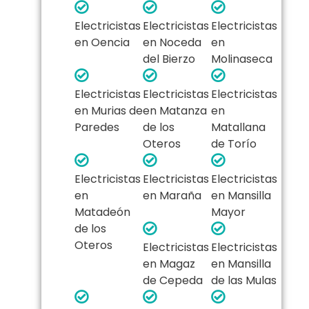
Electricistas
Electricistas
Electricistas
en Oencia
en Noceda
en
del Bierzo
Molinaseca
Electricistas
Electricistas
Electricistas
en Murias de
en Matanza
en
Paredes
de los
Matallana
Oteros
de Torío
Electricistas
Electricistas
Electricistas
en
en Maraña
en Mansilla
Matadeón
Mayor
de los
Oteros
Electricistas
Electricistas
en Magaz
en Mansilla
de Cepeda
de las Mulas