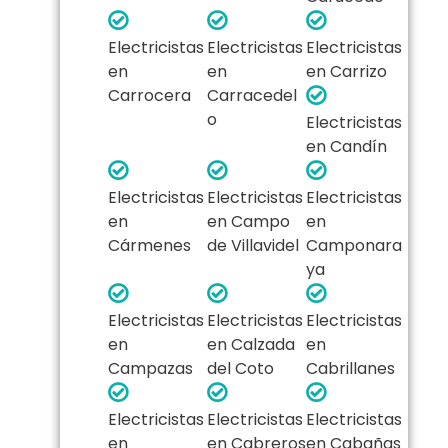
Electricistas
Electricistas
Electricistas
en
en
en Carrizo
Carrocera
Carracedel
o
Electricistas
en Candín
Electricistas
Electricistas
Electricistas
en
en Campo
en
Cármenes
de Villavidel
Camponara
ya
Electricistas
Electricistas
Electricistas
en
en Calzada
en
Campazas
del Coto
Cabrillanes
Electricistas
Electricistas
Electricistas
en
en Cabreros
en Cabañas