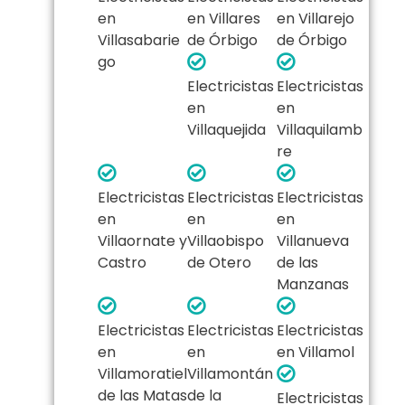
en
en Villares
en Villarejo
Villasabarie
de Órbigo
de Órbigo
go
Electricistas
Electricistas
en
en
Villaquejida
Villaquilamb
re
Electricistas
Electricistas
Electricistas
en
en
en
Villaornate y
Villaobispo
Villanueva
Castro
de Otero
de las
Manzanas
Electricistas
Electricistas
Electricistas
en
en
en Villamol
Villamoratiel
Villamontán
de las Matas
de la
Electricistas