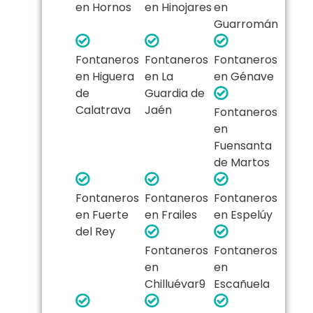
en Hornos
en Hinojares
en
Guarromán
Fontaneros
Fontaneros
Fontaneros
en Higuera
en La
en Génave
de
Guardia de
Calatrava
Jaén
Fontaneros
en
Fuensanta
de Martos
Fontaneros
Fontaneros
Fontaneros
en Fuerte
en Frailes
en Espelúy
del Rey
Fontaneros
Fontaneros
en
en
Chilluévar9​
Escañuela