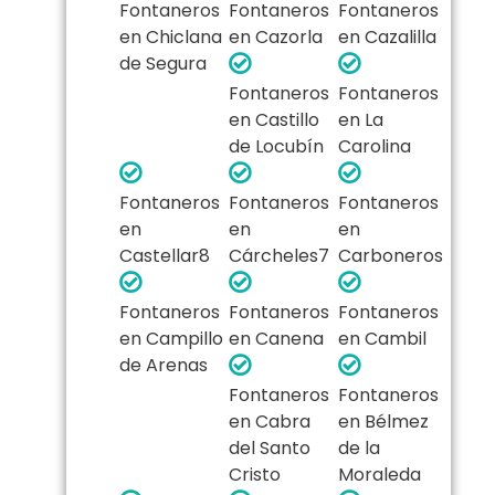
Fontaneros
Fontaneros
Fontaneros
en Chiclana
en Cazorla
en Cazalilla
de Segura
Fontaneros
Fontaneros
en Castillo
en La
de Locubín
Carolina
Fontaneros
Fontaneros
Fontaneros
en
en
en
Castellar8​
Cárcheles7​
Carboneros
Fontaneros
Fontaneros
Fontaneros
en Campillo
en Canena
en Cambil
de Arenas
Fontaneros
Fontaneros
en Cabra
en Bélmez
del Santo
de la
Cristo
Moraleda