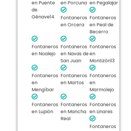
en Puente
en Porcuna
en Pegalajar
de
Génave14​
Fontaneros
Fontaneros
en Orcera
en Peal de
Becerro
Fontaneros
Fontaneros
Fontaneros
en Noalejo
en Navas de
en
San Juan
Montizón13​
Fontaneros
Fontaneros
Fontaneros
en
en Martos
en
Mengíbar
Marmolejo
Fontaneros
Fontaneros
Fontaneros
en Lupión
en Mancha
en Linares
Real
Fontaneros