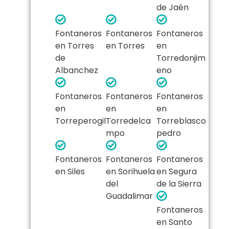
de Jaén
Fontaneros
Fontaneros
Fontaneros
en Torres
en Torres
en
de
Torredonjim
Albanchez
eno
Fontaneros
Fontaneros
Fontaneros
en
en
en
Torreperogil
Torredelca
Torreblasco
mpo
pedro
Fontaneros
Fontaneros
Fontaneros
en Siles
en Sorihuela
en Segura
del
de la Sierra
Guadalimar
Fontaneros
en Santo