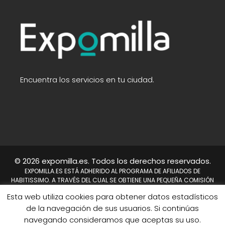
Encuentra los servicios en tu ciudad.
© 2026 expomilla.es. Todos los derechos reservados.
EXPOMILLA.ES ESTÁ ADHERIDO AL PROGRAMA DE AFILIADOS DE
HABITISSIMO. A TRAVÉS DEL CUAL SE OBTIENE UNA PEQUEÑA COMISIÓN
TRAS REALIZARSE UNA COMPRA. NO SUPONE UN COSTE PARA EL USUARIO,
Esta web utiliza cookies para obtener datos estadísticos
EN CAMBIO A NOSOTROS NOS PERMITE CONTINUAR TRABAJANDO DÍA A
DÍA PARA MEJORAR EL SITIO WEB.
de la navegación de sus usuarios. Si continúas
HABITISSIMO Y TAMBIÉN EL LOGO DE HABITISSIMO SON MARCAS
navegando consideramos que aceptas su uso.