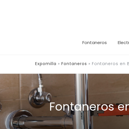
Saltar
al
contenido
Fontaneros
Elect
Expomilla
»
Fontaneros
»
Fontaneros en 
Fontaneros e