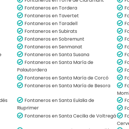
Fontaneros en Torre de Claramunt
F
Fontaneros en Tordera
F
Fontaneros en Tavertet
F
Fontaneros en Taradell
F
Fontaneros en Subirats
F
Fontaneros en Sobremunt
F
Fontaneros en Senmanat
F
e
Fontaneros en Santa Susana
F
Fontaneros en Santa María de
F
Palautordera
F
Fontaneros en Santa María de Corcó
F
Fontaneros en Santa María de Besora
F
Mom
adés
Fontaneros en Santa Eulalia de
F
Riuprimer
F
Fontaneros en Santa Cecilia de Voltregá
F
Cerve