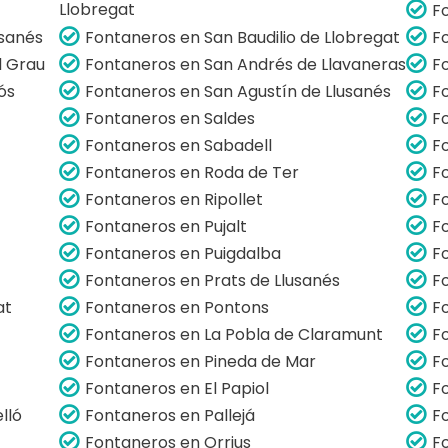
Llobregat
F
usanés
Fontaneros en San Baudilio de Llobregat
F
l Grau
Fontaneros en San Andrés de Llavaneras
F
ós
Fontaneros en San Agustín de Llusanés
F
Fontaneros en Saldes
F
Fontaneros en Sabadell
F
Fontaneros en Roda de Ter
F
Fontaneros en Ripollet
F
Fontaneros en Pujalt
F
Fontaneros en Puigdalba
F
Fontaneros en Prats de Llusanés
F
at
Fontaneros en Pontons
F
Fontaneros en La Pobla de Claramunt
Fo
Fontaneros en Pineda de Mar
F
Fontaneros en El Papiol
F
lló
Fontaneros en Pallejá
F
Fontaneros en Orrius
F