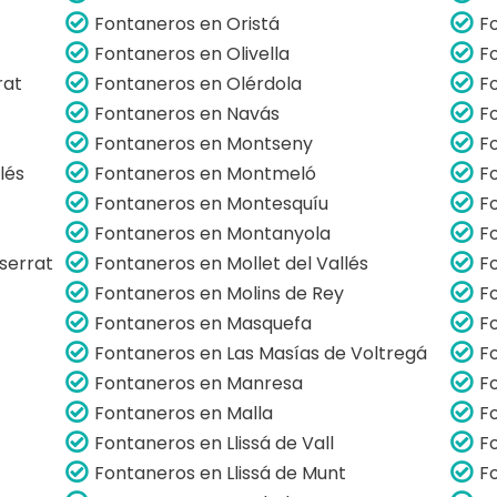
Fontaneros en Oristá
F
Fontaneros en Olivella
F
rat
Fontaneros en Olérdola
F
Fontaneros en Navás
F
Fontaneros en Montseny
F
lés
Fontaneros en Montmeló
F
Fontaneros en Montesquíu
F
Fontaneros en Montanyola
F
serrat
Fontaneros en Mollet del Vallés
F
Fontaneros en Molins de Rey
F
Fontaneros en Masquefa
F
Fontaneros en Las Masías de Voltregá
F
Fontaneros en Manresa
F
Fontaneros en Malla
F
Fontaneros en Llissá de Vall
F
Fontaneros en Llissá de Munt
F