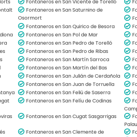
Horts
Fontaneros en San Vicente de Torelló
F
ntalt
Fontaneros en San Saturnino de
F
Osormort
F
Fontaneros en San Quirico de Besora
F
diona
Fontaneros en San Pol de Mar
F
era
Fontaneros en San Pedro de Torelló
F
es
Fontaneros en San Pedro de Ribas
F
s
Fontaneros en San Martín Sarroca
F
l
Fontaneros en San Martín del Bas
F
n
Fontaneros en San Julián de Cerdañola
F
Fontaneros en San Juan de Torruella
F
ntanya
Fontaneros en San Feliú de Saserra
F
egat
Fontaneros en San Felíu de Codinas
F
Camp
viras
Fontaneros en San Cugat Sasgarrigas
F
Pala
lés
Fontaneros en San Clemente de
F