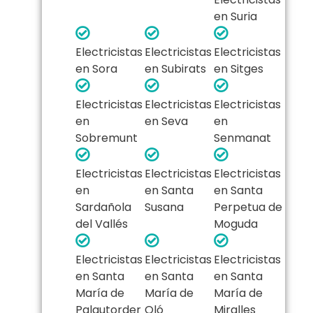
en Suria
Electricistas
Electricistas
Electricistas
en Sora
en Subirats
en Sitges
Electricistas
Electricistas
Electricistas
en
en Seva
en
Sobremunt
Senmanat
Electricistas
Electricistas
Electricistas
en
en Santa
en Santa
Sardañola
Susana
Perpetua de
del Vallés
Moguda
Electricistas
Electricistas
Electricistas
en Santa
en Santa
en Santa
María de
María de
María de
Palautorder
Oló
Miralles