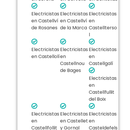
Electricistas
Electricistas
Electricistas
en Castellví
en Castellví
en
de Rosanes
de la Marca
Castellterso
l
Electricistas
Electricistas
Electricistas
en Castellolí
en
en
Castellnou
Castellgalí
de Bages
Electricistas
en
Castellfullit
del Boix
Electricistas
Electricistas
Electricistas
en
en Castellet
en
Castellfollit
y Gornal
Casteldefels