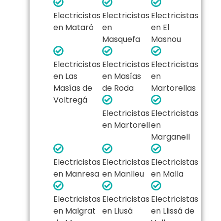
Electricistas
Electricistas
Electricistas
en Mataró
en
en El
Masquefa
Masnou
Electricistas
Electricistas
Electricistas
en Las
en Masías
en
Masías de
de Roda
Martorellas
Voltregá
Electricistas
Electricistas
en Martorell
en
Marganell
Electricistas
Electricistas
Electricistas
en Manresa
en Manlleu
en Malla
Electricistas
Electricistas
Electricistas
en Malgrat
en Llusá
en Llissá de