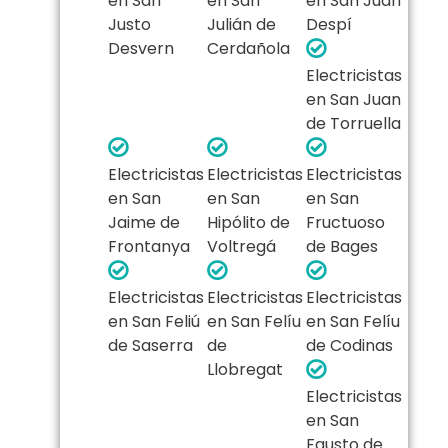
en San
en San
en San Juan
Justo
Julián de
Despí
Desvern
Cerdañola
Electricistas
en San Juan
de Torruella
Electricistas
Electricistas
Electricistas
en San
en San
en San
Jaime de
Hipólito de
Fructuoso
Frontanya
Voltregá
de Bages
Electricistas
Electricistas
Electricistas
en San Feliú
en San Felíu
en San Felíu
de Saserra
de
de Codinas
Llobregat
Electricistas
en San
Fausto de