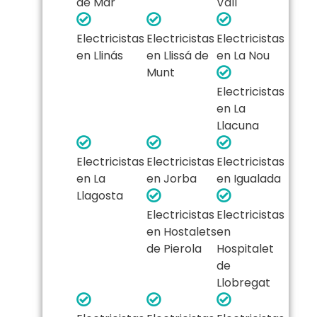
de Mar
Vall
Electricistas
Electricistas
Electricistas
en Llinás
en Llissá de
en La Nou
Munt
Electricistas
en La
Llacuna
Electricistas
Electricistas
Electricistas
en La
en Jorba
en Igualada
Llagosta
Electricistas
Electricistas
en Hostalets
en
de Pierola
Hospitalet
de
Llobregat