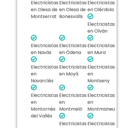
Electricistas
Electricistas
Electricistas
en Olesa de
en Olesa de
en Olérdola
Montserrat
Bonesvalls
Electricistas
en Olván
Electricistas
Electricistas
Electricistas
en Navás
en Ódena
en Mura
Electricistas
Electricistas
Electricistas
en
en Moyá
en
Navarclés
Montseny
Electricistas
Electricistas
Electricistas
en
en
en
Montornés
Montmeló
Montmaneu
del Vallés
Electricistas
Electricistas