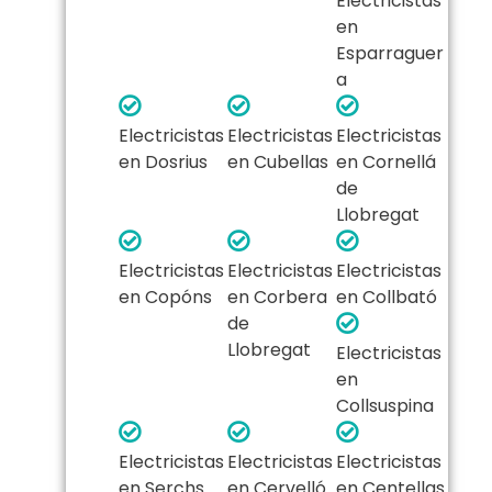
Electricistas
en
Esparraguer
a
Electricistas
Electricistas
Electricistas
en Dosrius
en Cubellas
en Cornellá
de
Llobregat
Electricistas
Electricistas
Electricistas
en Copóns
en Corbera
en Collbató
de
Llobregat
Electricistas
en
Collsuspina
Electricistas
Electricistas
Electricistas
en Serchs
en Cervelló
en Centellas