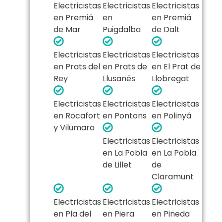
Electricistas
Electricistas
Electricistas
en Premiá
en
en Premiá
de Mar
Puigdalba
de Dalt
Electricistas
Electricistas
Electricistas
en Prats del
en Prats de
en El Prat de
Rey
Llusanés
Llobregat
Electricistas
Electricistas
Electricistas
en Rocafort
en Pontons
en Polinyá
y Vilumara
Electricistas
Electricistas
en La Pobla
en La Pobla
de Lillet
de
Claramunt
Electricistas
Electricistas
Electricistas
en Pla del
en Piera
en Pineda