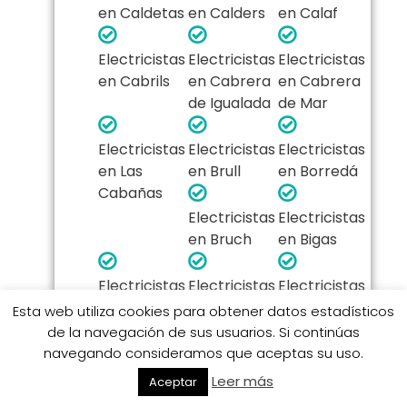
en Caldetas
en Calders
en Calaf
Electricistas
Electricistas
Electricistas
en Cabrils
en Cabrera
en Cabrera
de Igualada
de Mar
Electricistas
Electricistas
Electricistas
en Las
en Brull
en Borredá
Cabañas
Electricistas
Electricistas
en Bruch
en Bigas
Electricistas
Electricistas
Electricistas
en Berga
en Bellprat
en Begas
Esta web utiliza cookies para obtener datos estadísticos
de la navegación de sus usuarios. Si continúas
navegando consideramos que aceptas su uso.
Electricistas
Electricistas
Electricistas
en
en Barberá
en Balenyá
Leer más
Aceptar
Barcelona
del Vallés