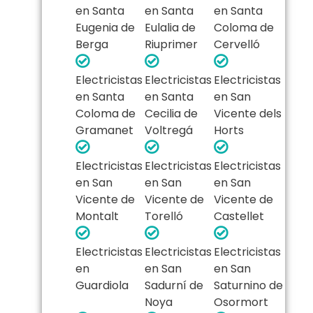
en Santa
en Santa
en Santa
Eugenia de
Eulalia de
Coloma de
Berga
Riuprimer
Cervelló
Electricistas
Electricistas
Electricistas
en Santa
en Santa
en San
Coloma de
Cecilia de
Vicente dels
Gramanet
Voltregá
Horts
Electricistas
Electricistas
Electricistas
en San
en San
en San
Vicente de
Vicente de
Vicente de
Montalt
Torelló
Castellet
Electricistas
Electricistas
Electricistas
en
en San
en San
Guardiola
Sadurní de
Saturnino de
Noya
Osormort