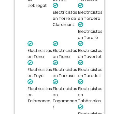
Llobregat
Electricistas
Electricistas
en Torre de
en Tordera
Claramunt
Electricistas
en Torelló
Electricistas
Electricistas
Electricistas
en Tona
en Tiana
en Tavertet
Electricistas
Electricistas
Electricistas
en Teyá
en Tarrasa
en Taradell
Electricistas
Electricistas
Electricistas
en
en
en
Talamanca
Tagamanen
Tabérnolas
t
Electricistas