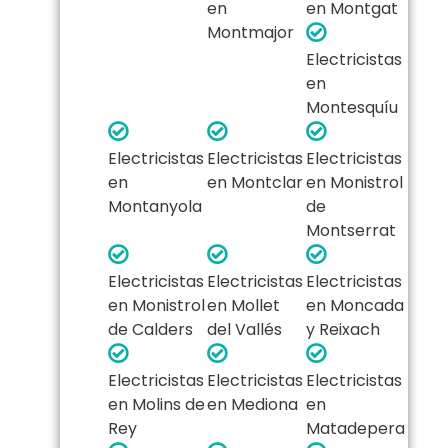
en
en Montgat
Montmajor
Electricistas
en
Montesquíu
Electricistas
Electricistas
Electricistas
en
en Montclar
en Monistrol
Montanyola
de
Montserrat
Electricistas
Electricistas
Electricistas
en Monistrol
en Mollet
en Moncada
de Calders
del Vallés
y Reixach
Electricistas
Electricistas
Electricistas
en Molins de
en Mediona
en
Rey
Matadepera