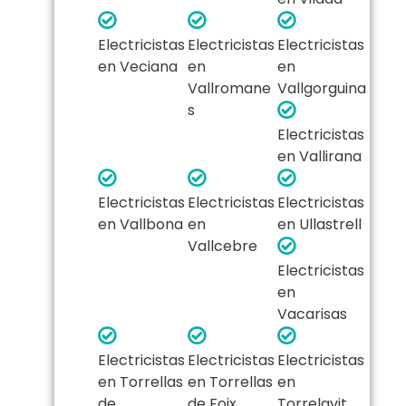
Electricistas
Electricistas
Electricistas
en Veciana
en
en
Vallromane
Vallgorguina
s
Electricistas
en Vallirana
Electricistas
Electricistas
Electricistas
en Vallbona
en
en Ullastrell
Vallcebre
Electricistas
en
Vacarisas
Electricistas
Electricistas
Electricistas
en Torrellas
en Torrellas
en
de
de Foix
Torrelavit