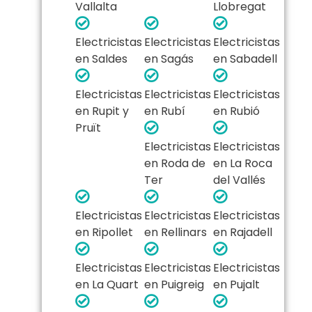
Vallalta
Llobregat
Electricistas
Electricistas
Electricistas
en Saldes
en Sagás
en Sabadell
Electricistas
Electricistas
Electricistas
en Rupit y
en Rubí
en Rubió
Pruït
Electricistas
Electricistas
en Roda de
en La Roca
Ter
del Vallés
Electricistas
Electricistas
Electricistas
en Ripollet
en Rellinars
en Rajadell
Electricistas
Electricistas
Electricistas
en La Quart
en Puigreig
en Pujalt