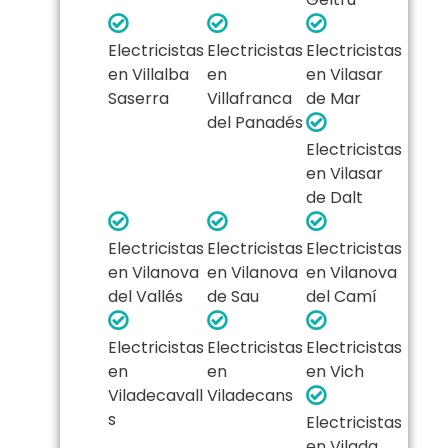
Electricistas
Electricistas
Electricistas
en Villalba
en
en Vilasar
Saserra
Villafranca
de Mar
del Panadés
Electricistas
en Vilasar
de Dalt
Electricistas
Electricistas
Electricistas
en Vilanova
en Vilanova
en Vilanova
del Vallés
de Sau
del Camí
Electricistas
Electricistas
Electricistas
en
en
en Vich
Viladecavall
Viladecans
s
Electricistas
en Vilada