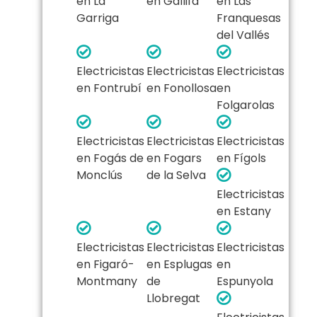
en La
en Gallifa
en Las
Garriga
Franquesas
del Vallés
Electricistas
Electricistas
Electricistas
en Fontrubí
en Fonollosa
en
Folgarolas
Electricistas
Electricistas
Electricistas
en Fogás de
en Fogars
en Fígols
Monclús
de la Selva
Electricistas
en Estany
Electricistas
Electricistas
Electricistas
en Figaró-
en Esplugas
en
Montmany
de
Espunyola
Llobregat