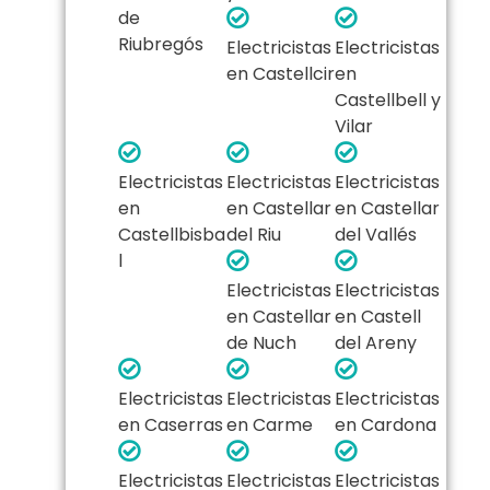
de
Riubregós
Electricistas
Electricistas
en Castellcir
en
Castellbell y
Vilar
Electricistas
Electricistas
Electricistas
en
en Castellar
en Castellar
Castellbisba
del Riu
del Vallés
l
Electricistas
Electricistas
en Castellar
en Castell
de Nuch
del Areny
Electricistas
Electricistas
Electricistas
en Caserras
en Carme
en Cardona
Electricistas
Electricistas
Electricistas