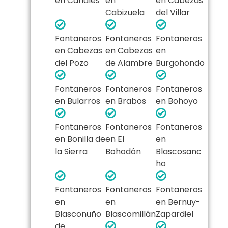
en Canales
en
en Cabezas
Cabizuela
del Villar
Fontaneros
Fontaneros
Fontaneros
en Cabezas
en Cabezas
en
del Pozo
de Alambre
Burgohondo
Fontaneros
Fontaneros
Fontaneros
en Bularros
en Brabos
en Bohoyo
Fontaneros
Fontaneros
Fontaneros
en Bonilla de
en El
en
la Sierra
Bohodón
Blascosanc
ho
Fontaneros
Fontaneros
Fontaneros
en
en
en Bernuy-
Blasconuño
Blascomillán
Zapardiel
de