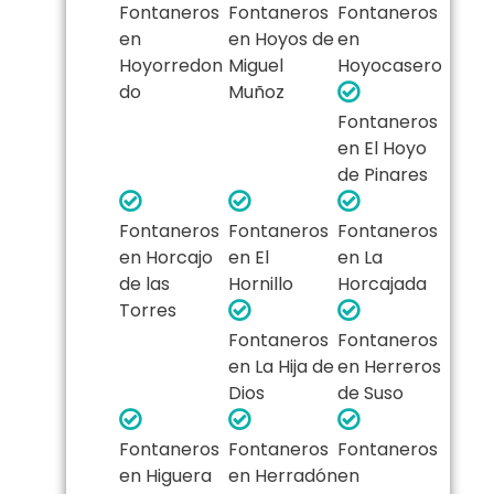
Fontaneros
Fontaneros
Fontaneros
en
en Hoyos de
en
Hoyorredon
Miguel
Hoyocasero
do
Muñoz
Fontaneros
en El Hoyo
de Pinares
Fontaneros
Fontaneros
Fontaneros
en Horcajo
en El
en La
de las
Hornillo
Horcajada
Torres
Fontaneros
Fontaneros
en La Hija de
en Herreros
Dios
de Suso
Fontaneros
Fontaneros
Fontaneros
en Higuera
en Herradón
en