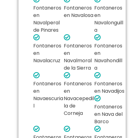
Fontaneros
Fontaneros
Fontaneros
en
en Navalosa
en
Navalperal
Navalonguill
de Pinares
a
Fontaneros
Fontaneros
Fontaneros
en
en
en
Navalacruz
Navalmoral
Navahondill
de la Sierra
a
Fontaneros
Fontaneros
Fontaneros
en
en
en Navadijos
Navaescuria
Navacepedil
l
la de
Fontaneros
Corneja
en Nava del
Barco
Fontaneros
Fontaneros
Fontaneros