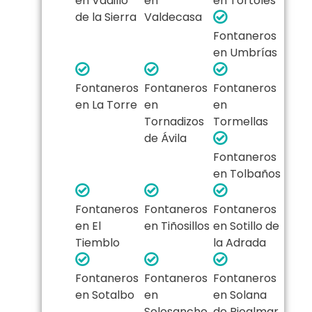
en Vadillo
en
en Tórtoles
de la Sierra
Valdecasa
Fontaneros
en Umbrías
Fontaneros
Fontaneros
Fontaneros
en La Torre
en
en
Tornadizos
Tormellas
de Ávila
Fontaneros
en Tolbaños
Fontaneros
Fontaneros
Fontaneros
en El
en Tiñosillos
en Sotillo de
Tiemblo
la Adrada
Fontaneros
Fontaneros
Fontaneros
en Sotalbo
en
en Solana
Solosancho
de Rioalmar