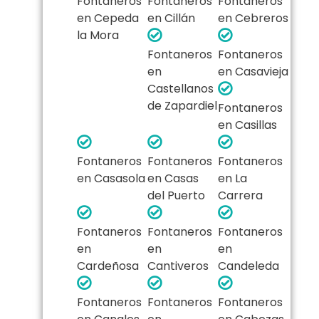
Fontaneros
Fontaneros
Fontaneros
en Cepeda
en Cillán
en Cebreros
la Mora
Fontaneros
Fontaneros
en
en Casavieja
Castellanos
de Zapardiel
Fontaneros
en Casillas
Fontaneros
Fontaneros
Fontaneros
en Casasola
en Casas
en La
del Puerto
Carrera
Fontaneros
Fontaneros
Fontaneros
en
en
en
Cardeñosa
Cantiveros
Candeleda
Fontaneros
Fontaneros
Fontaneros