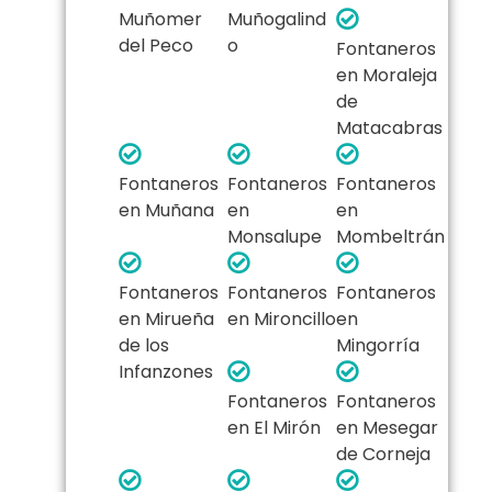
Muñomer
Muñogalind
del Peco
o
Fontaneros
en Moraleja
de
Matacabras
Fontaneros
Fontaneros
Fontaneros
en Muñana
en
en
Monsalupe
Mombeltrán
Fontaneros
Fontaneros
Fontaneros
en Mirueña
en Mironcillo
en
de los
Mingorría
Infanzones
Fontaneros
Fontaneros
en El Mirón
en Mesegar
de Corneja