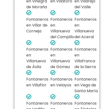
en Viñegra
en Villatoro
en Villarejo
de Moraña
del Valle
Fontaneros
Fontaneros
Fontaneros
en Villar de
en
en
Corneja
Villanueva
Villanueva
del Campillo
del Aceral
Fontaneros
Fontaneros
Fontaneros
en
en
en
Villanueva
Villanueva
Villafranca
de Ávila
de Gómez
de la Sierra
Fontaneros
Fontaneros
Fontaneros
en Villaflor
en Velayos
en Vega de
Santa María
Fontaneros
Fontaneros
Fontaneros