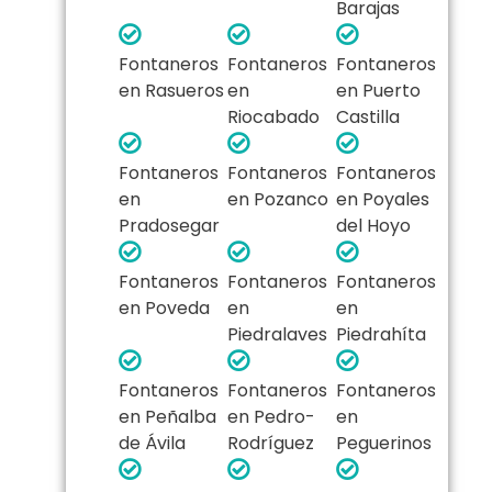
Barajas
Fontaneros
Fontaneros
Fontaneros
en Rasueros
en
en Puerto
Riocabado
Castilla
Fontaneros
Fontaneros
Fontaneros
en
en Pozanco
en Poyales
Pradosegar
del Hoyo
Fontaneros
Fontaneros
Fontaneros
en Poveda
en
en
Piedralaves
Piedrahíta
Fontaneros
Fontaneros
Fontaneros
en Peñalba
en Pedro-
en
de Ávila
Rodríguez
Peguerinos