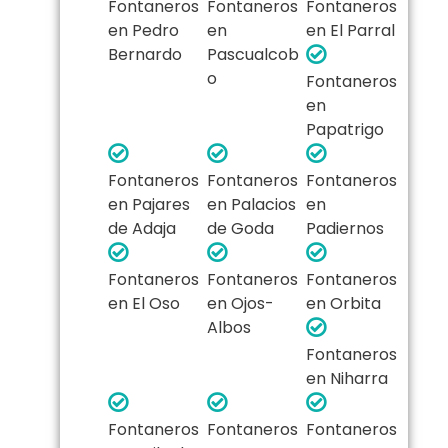
Fontaneros
Fontaneros
Fontaneros
en Pedro
en
en El Parral
Bernardo
Pascualcob
o
Fontaneros
en
Papatrigo
Fontaneros
Fontaneros
Fontaneros
en Pajares
en Palacios
en
de Adaja
de Goda
Padiernos
Fontaneros
Fontaneros
Fontaneros
en El Oso
en Ojos-
en Orbita
Albos
Fontaneros
en Niharra
Fontaneros
Fontaneros
Fontaneros