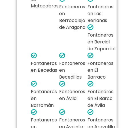
Matacabras
Fontaneros
Fontaneros
en
en Las
Berrocalejo
Berlanas
de Aragona
Fontaneros
en Bercial
de Zapardiel
Fontaneros
Fontaneros
Fontaneros
en Becedas
en
en El
Becedillas
Barraco
Fontaneros
Fontaneros
Fontaneros
en
en Ávila
en El Barco
Barromán
de Ávila
Fontaneros
Fontaneros
Fontaneros
en
en Aveinte
en Arevalillo