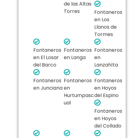
de las Altas
Torres
Fontaneros
en Los
Llanos de
Tormes
Fontaneros
Fontaneros
Fontaneros
en El Losar
en Langa
en
del Barco
Lanzahíta
Fontaneros
Fontaneros
Fontaneros
en Junciana
en
en Hoyos
Hurtumpasc
del Espino
ual
Fontaneros
en Hoyos
del Collado