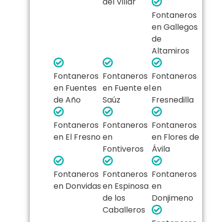
del Villar
Fontaneros
en Gallegos
de
Altamiros
Fontaneros
Fontaneros
Fontaneros
en Fuentes
en Fuente el
en
de Año
Saúz
Fresnedilla
Fontaneros
Fontaneros
Fontaneros
en El Fresno
en
en Flores de
Fontiveros
Ávila
Fontaneros
Fontaneros
Fontaneros
en Donvidas
en Espinosa
en
de los
Donjimeno
Caballeros