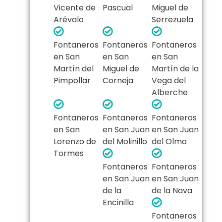
Vicente de
Pascual
Miguel de
Arévalo
Serrezuela
Fontaneros
Fontaneros
Fontaneros
en San
en San
en San
Martín del
Miguel de
Martín de la
Pimpollar
Corneja
Vega del
Alberche
Fontaneros
Fontaneros
Fontaneros
en San
en San Juan
en San Juan
Lorenzo de
del Molinillo
del Olmo
Tormes
Fontaneros
Fontaneros
en San Juan
en San Juan
de la
de la Nava
Encinilla
Fontaneros