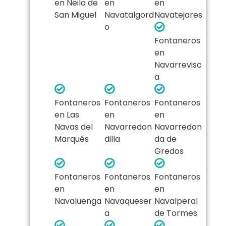
en Neila de
en
en
San Miguel
Navatalgord
Navatejares
o
Fontaneros
en
Navarrevisc
a
Fontaneros
Fontaneros
Fontaneros
en Las
en
en
Navas del
Navarredon
Navarredon
Marqués
dilla
da de
Gredos
Fontaneros
Fontaneros
Fontaneros
en
en
en
Navaluenga
Navaqueser
Navalperal
a
de Tormes