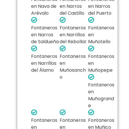
en Nava de
en Narros
en Narros
Arévalo
del Castillo
del Puerto
Fontaneros
Fontaneros
Fontaneros
en Narros
en Narrillos
en
de Saldueña
del Rebollar
Muñotello
Fontaneros
Fontaneros
Fontaneros
en Narrillos
en
en
del Álamo
Muñosanch
Muñopepe
o
Fontaneros
en
Muñogrand
e
Fontaneros
Fontaneros
Fontaneros
en
en
en Muñico