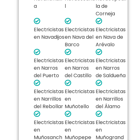
a
l
la de
Corneja
Electricistas
Electricistas
Electricistas
en Navadijos
en Nava del
en Nava de
Barco
Arévalo
Electricistas
Electricistas
Electricistas
en Narros
en Narros
en Narros
del Puerto
del Castillo
de Saldueña
Electricistas
Electricistas
Electricistas
en Narrillos
en
en Narrillos
del Rebollar
Muñotello
del Álamo
Electricistas
Electricistas
Electricistas
en
en
en
Muñosanch
Muñopepe
Muñogrand