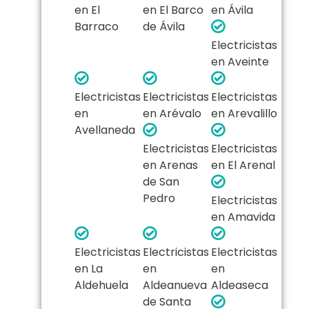
en El
en El Barco
en Ávila
Barraco
de Ávila
Electricistas
en Aveinte
Electricistas
Electricistas
Electricistas
en
en Arévalo
en Arevalillo
Avellaneda
Electricistas
Electricistas
en Arenas
en El Arenal
de San
Pedro
Electricistas
en Amavida
Electricistas
Electricistas
Electricistas
en La
en
en
Aldehuela
Aldeanueva
Aldeaseca
de Santa