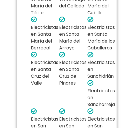
María del
del Collado
María del
Tiétar
Cubillo
Electricistas
Electricistas
Electricistas
en Santa
en Santa
en Santa
María del
María del
María de los
Berrocal
Arroyo
Caballeros
Electricistas
Electricistas
Electricistas
en Santa
en Santa
en
Cruz del
Cruz de
Sanchidrián
Valle
Pinares
Electricistas
en
Sanchorreja
Electricistas
Electricistas
Electricistas
en San
en San
en San