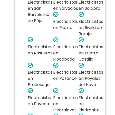
Electricistas
Electricistas
Electricistas
en San
en Salvadiós
en Salobral
Bartolomé
de Béjar
Electricistas
Electricistas
en Riofrío
en Rivilla de
Barajas
Electricistas
Electricistas
Electricistas
en Rasueros
en
en Puerto
Riocabado
Castilla
Electricistas
Electricistas
Electricistas
en
en Pozanco
en Poyales
Pradosegar
del Hoyo
Electricistas
Electricistas
Electricistas
en Poveda
en
en
Piedralaves
Piedrahíta