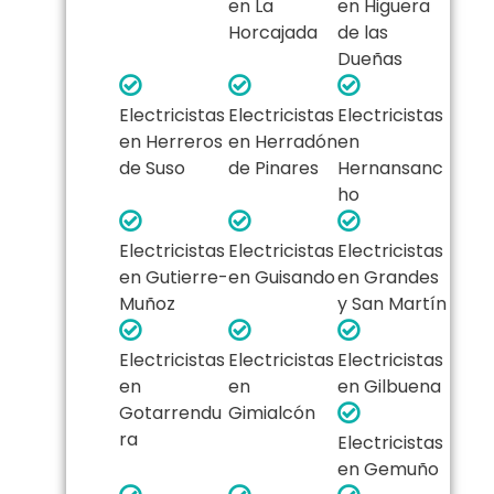
en La
en Higuera
Horcajada
de las
Dueñas
Electricistas
Electricistas
Electricistas
en Herreros
en Herradón
en
de Suso
de Pinares
Hernansanc
ho
Electricistas
Electricistas
Electricistas
en Gutierre-
en Guisando
en Grandes
Muñoz
y San Martín
Electricistas
Electricistas
Electricistas
en
en
en Gilbuena
Gotarrendu
Gimialcón
ra
Electricistas
en Gemuño