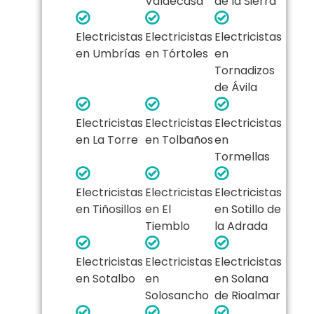
Valdecasa
de la Sierra
Electricistas
Electricistas
Electricistas
en Umbrías
en Tórtoles
en
Tornadizos
de Ávila
Electricistas
Electricistas
Electricistas
en La Torre
en Tolbaños
en
Tormellas
Electricistas
Electricistas
Electricistas
en Tiñosillos
en El
en Sotillo de
Tiemblo
la Adrada
Electricistas
Electricistas
Electricistas
en Sotalbo
en
en Solana
Solosancho
de Rioalmar