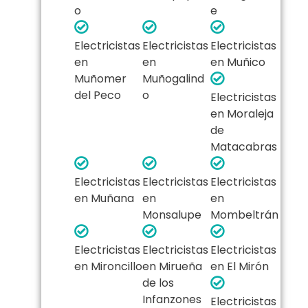
o
e
Electricistas
Electricistas
Electricistas
en
en
en Muñico
Muñomer
Muñogalind
del Peco
o
Electricistas
en Moraleja
de
Matacabras
Electricistas
Electricistas
Electricistas
en Muñana
en
en
Monsalupe
Mombeltrán
Electricistas
Electricistas
Electricistas
en Mironcillo
en Mirueña
en El Mirón
de los
Infanzones
Electricistas