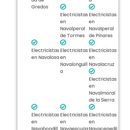
Gredos
Electricistas
Electricistas
en
en
Navalperal
Navalperal
de Tormes
de Pinares
Electricistas
Electricistas
Electricistas
en Navalosa
en
en
Navalonguill
Navalacruz
a
Electricistas
en
Navalmoral
de la Sierra
Electricistas
Electricistas
Electricistas
en
en
en
Navahondill
Navaescuria
Navacepedil