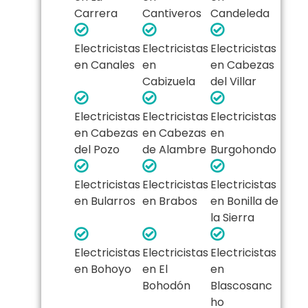
Carrera
Cantiveros
Candeleda
Electricistas
Electricistas
Electricistas
en Canales
en
en Cabezas
Cabizuela
del Villar
Electricistas
Electricistas
Electricistas
en Cabezas
en Cabezas
en
del Pozo
de Alambre
Burgohondo
Electricistas
Electricistas
Electricistas
en Bularros
en Brabos
en Bonilla de
la Sierra
Electricistas
Electricistas
Electricistas
en Bohoyo
en El
en
Bohodón
Blascosanc
ho