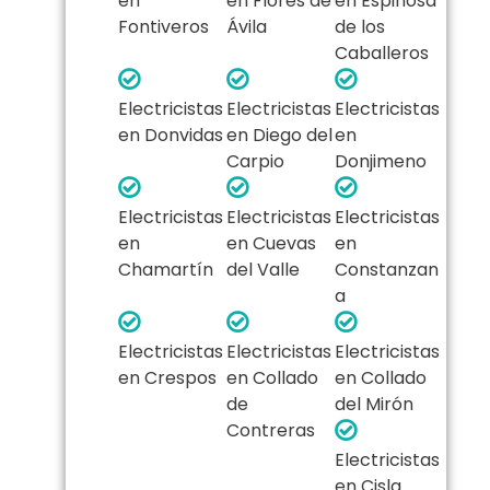
en
en Flores de
en Espinosa
Fontiveros
Ávila
de los
Caballeros
Electricistas
Electricistas
Electricistas
en Donvidas
en Diego del
en
Carpio
Donjimeno
Electricistas
Electricistas
Electricistas
en
en Cuevas
en
Chamartín
del Valle
Constanzan
a
Electricistas
Electricistas
Electricistas
en Crespos
en Collado
en Collado
de
del Mirón
Contreras
Electricistas
en Cisla