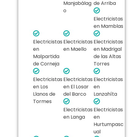
Manjabálag
de Arriba
o
Electricistas
en Mamblas
Electricistas
Electricistas
Electricistas
en
en Maello
en Madrigal
Malpartida
de las Altas
de Corneja
Torres
Electricistas
Electricistas
Electricistas
en Los
en El Losar
en
Llanos de
del Barco
Lanzahíta
Tormes
Electricistas
Electricistas
en Langa
en
Hurtumpasc
ual