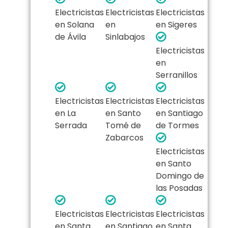
Electricistas
Electricistas
Electricistas
en Solana
en
en Sigeres
de Ávila
Sinlabajos
Electricistas
en
Serranillos
Electricistas
Electricistas
Electricistas
en La
en Santo
en Santiago
Serrada
Tomé de
de Tormes
Zabarcos
Electricistas
en Santo
Domingo de
las Posadas
Electricistas
Electricistas
Electricistas
en Santa
en Santiago
en Santa