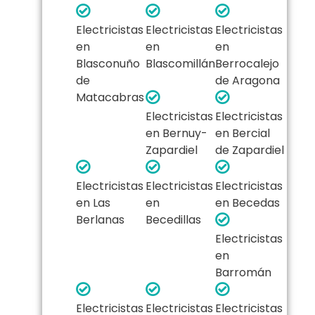
Electricistas
Electricistas
Electricistas
en
en
en
Blasconuño
Blascomillán
Berrocalejo
de
de Aragona
Matacabras
Electricistas
Electricistas
en Bernuy-
en Bercial
Zapardiel
de Zapardiel
Electricistas
Electricistas
Electricistas
en Las
en
en Becedas
Berlanas
Becedillas
Electricistas
en
Barromán
Electricistas
Electricistas
Electricistas