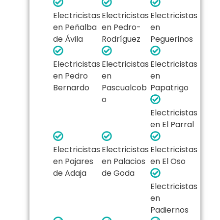
Electricistas
Electricistas
Electricistas
en Peñalba
en Pedro-
en
de Ávila
Rodríguez
Peguerinos
Electricistas
Electricistas
Electricistas
en Pedro
en
en
Bernardo
Pascualcob
Papatrigo
o
Electricistas
en El Parral
Electricistas
Electricistas
Electricistas
en Pajares
en Palacios
en El Oso
de Adaja
de Goda
Electricistas
en
Padiernos