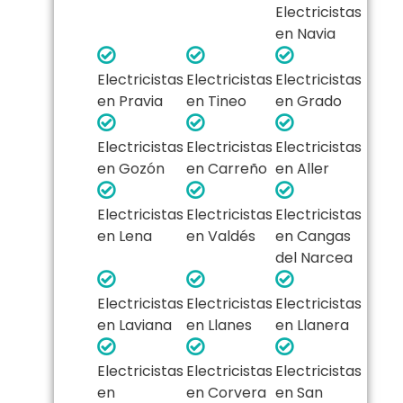
Electricistas
en Navia
Electricistas
Electricistas
Electricistas
en Pravia
en Tineo
en Grado
Electricistas
Electricistas
Electricistas
en Gozón
en Carreño
en Aller
Electricistas
Electricistas
Electricistas
en Lena
en Valdés
en Cangas
del Narcea
Electricistas
Electricistas
Electricistas
en Laviana
en Llanes
en Llanera
Electricistas
Electricistas
Electricistas
en
en Corvera
en San