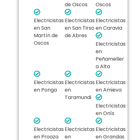
de Oscos
Oscos
Electricistas
Electricistas
Electricistas
en San
en San Tirso
en Caravia
Martín de
de Abres
Oscos
Electricistas
en
Peñameller
a Alta
Electricistas
Electricistas
Electricistas
en Ponga
en
en Amieva
Taramundi
Electricistas
en Onís
Electricistas
Electricistas
Electricistas
en Proaza
en
en Grandas