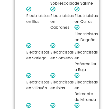
Sobrescobio
de Salime
Electricistas
Electricistas
Electricistas
en Illas
en
en Quirós
Cabranes
Electricistas
en Degaña
Electricistas
Electricistas
Electricistas
en Sariego
en Somiedo
en
Peñameller
a Baja
Electricistas
Electricistas
Electricistas
en Villayón
en Ibias
en
Belmonte
de Miranda