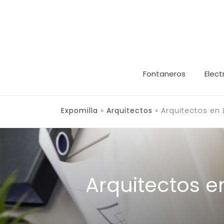
Saltar
al
contenido
Fontaneros
Elect
Expomilla
»
Arquitectos
»
Arquitectos en 
Arquitectos e