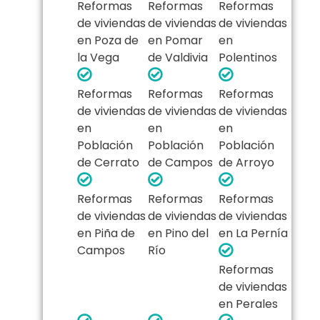
Reformas
Reformas
Reformas
de viviendas
de viviendas
de viviendas
en Poza de
en Pomar
en
la Vega
de Valdivia
Polentinos
Reformas
Reformas
Reformas
de viviendas
de viviendas
de viviendas
en
en
en
Población
Población
Población
de Cerrato
de Campos
de Arroyo
Reformas
Reformas
Reformas
de viviendas
de viviendas
de viviendas
en Piña de
en Pino del
en La Pernía
Campos
Río
Reformas
de viviendas
en Perales