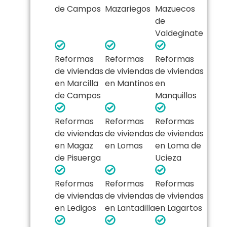
de Campos
Mazariegos
Mazuecos
de
Valdeginate
Reformas
Reformas
Reformas
de viviendas
de viviendas
de viviendas
en Marcilla
en Mantinos
en
de Campos
Manquillos
Reformas
Reformas
Reformas
de viviendas
de viviendas
de viviendas
en Magaz
en Lomas
en Loma de
de Pisuerga
Ucieza
Reformas
Reformas
Reformas
de viviendas
de viviendas
de viviendas
en Ledigos
en Lantadilla
en Lagartos