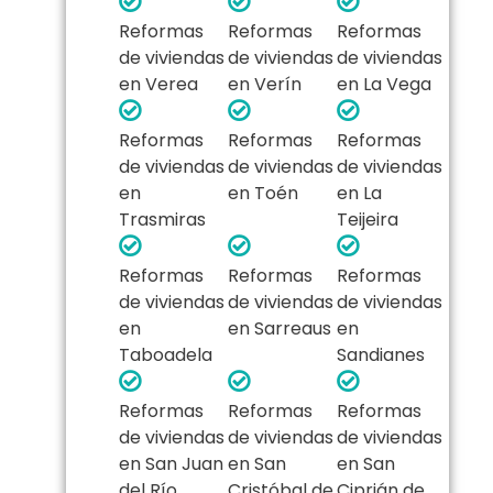
Reformas
Reformas
Reformas
de viviendas
de viviendas
de viviendas
en Verea
en Verín
en La Vega
Reformas
Reformas
Reformas
de viviendas
de viviendas
de viviendas
en
en Toén
en La
Trasmiras
Teijeira
Reformas
Reformas
Reformas
de viviendas
de viviendas
de viviendas
en
en Sarreaus
en
Taboadela
Sandianes
Reformas
Reformas
Reformas
de viviendas
de viviendas
de viviendas
en San Juan
en San
en San
del Río
Cristóbal de
Ciprián de