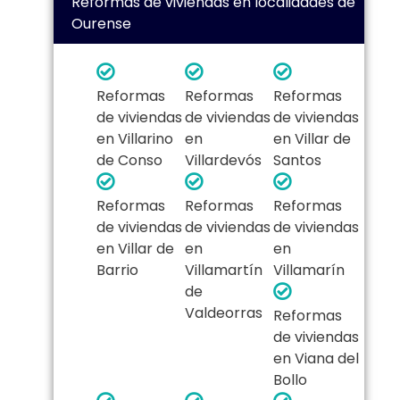
Reformas de viviendas en localidades de
Ourense
Reformas
Reformas
Reformas
de viviendas
de viviendas
de viviendas
en Villarino
en
en Villar de
de Conso
Villardevós
Santos
Reformas
Reformas
Reformas
de viviendas
de viviendas
de viviendas
en Villar de
en
en
Barrio
Villamartín
Villamarín
de
Valdeorras
Reformas
de viviendas
en Viana del
Bollo