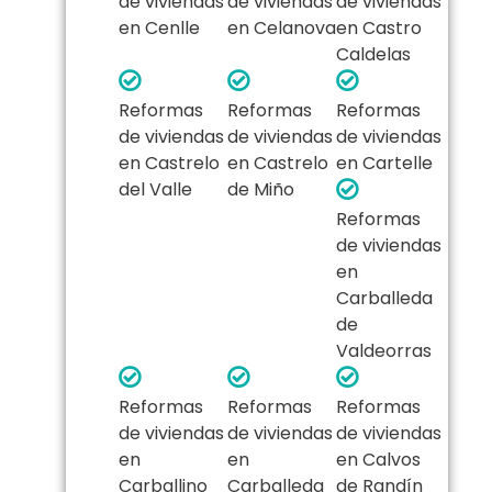
de viviendas
de viviendas
de viviendas
en Cenlle
en Celanova
en Castro
Caldelas
Reformas
Reformas
Reformas
de viviendas
de viviendas
de viviendas
en Castrelo
en Castrelo
en Cartelle
del Valle
de Miño
Reformas
de viviendas
en
Carballeda
de
Valdeorras
Reformas
Reformas
Reformas
de viviendas
de viviendas
de viviendas
en
en
en Calvos
Carballino
Carballeda
de Randín