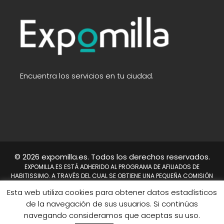
Encuentra los servicios en tu ciudad.
© 2026 expomilla.es. Todos los derechos reservados.
EXPOMILLA.ES ESTÁ ADHERIDO AL PROGRAMA DE AFILIADOS DE
HABITISSIMO. A TRAVÉS DEL CUAL SE OBTIENE UNA PEQUEÑA COMISIÓN
TRAS REALIZARSE UNA COMPRA. NO SUPONE UN COSTE PARA EL USUARIO,
Esta web utiliza cookies para obtener datos estadísticos
EN CAMBIO A NOSOTROS NOS PERMITE CONTINUAR TRABAJANDO DÍA A
DÍA PARA MEJORAR EL SITIO WEB.
de la navegación de sus usuarios. Si continúas
HABITISSIMO Y TAMBIÉN EL LOGO DE HABITISSIMO SON MARCAS
navegando consideramos que aceptas su uso.
REGISTRADAS DE HABITISSIMO.ES O SUS AFILIADOS.