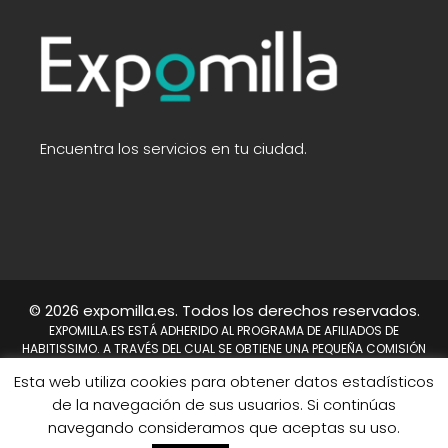
Encuentra los servicios en tu ciudad.
© 2026 expomilla.es. Todos los derechos reservados.
EXPOMILLA.ES ESTÁ ADHERIDO AL PROGRAMA DE AFILIADOS DE
HABITISSIMO. A TRAVÉS DEL CUAL SE OBTIENE UNA PEQUEÑA COMISIÓN
TRAS REALIZARSE UNA COMPRA. NO SUPONE UN COSTE PARA EL USUARIO,
Esta web utiliza cookies para obtener datos estadísticos
EN CAMBIO A NOSOTROS NOS PERMITE CONTINUAR TRABAJANDO DÍA A
DÍA PARA MEJORAR EL SITIO WEB.
de la navegación de sus usuarios. Si continúas
HABITISSIMO Y TAMBIÉN EL LOGO DE HABITISSIMO SON MARCAS
navegando consideramos que aceptas su uso.
REGISTRADAS DE HABITISSIMO.ES O SUS AFILIADOS.