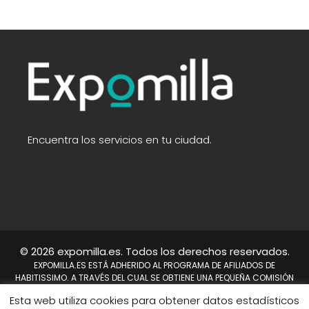
Encuentra los servicios en tu ciudad.
© 2026 expomilla.es. Todos los derechos reservados.
EXPOMILLA.ES ESTÁ ADHERIDO AL PROGRAMA DE AFILIADOS DE
HABITISSIMO. A TRAVÉS DEL CUAL SE OBTIENE UNA PEQUEÑA COMISIÓN
TRAS REALIZARSE UNA COMPRA. NO SUPONE UN COSTE PARA EL USUARIO,
Esta web utiliza cookies para obtener datos estadísticos
EN CAMBIO A NOSOTROS NOS PERMITE CONTINUAR TRABAJANDO DÍA A