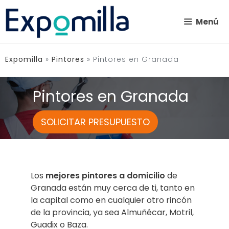
Saltar
al
Menú
contenido
Expomilla
»
Pintores
»
Pintores en Granada
Pintores en Granada
SOLICITAR PRESUPUESTO
Los
mejores pintores a domicilio
de
Granada están muy cerca de ti, tanto en
la capital como en cualquier otro rincón
de la provincia,
ya sea Almuñécar, Motril,
Guadix o Baza.