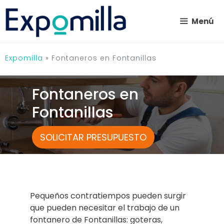
Saltar
al
Menú
contenido
Expomilla
»
Fontaneros en Fontanillas
Fontaneros en
Fontanillas
SOLICITAR PRESUPUESTO
Pequeños contratiempos pueden surgir
que pueden necesitar el trabajo de un
fontanero de Fontanillas: goteras,