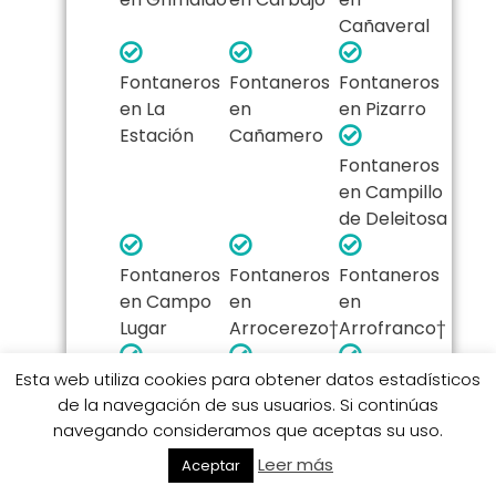
Cañaveral
Fontaneros
Fontaneros
Fontaneros
en La
en
en Pizarro
Estación
Cañamero
Fontaneros
en Campillo
de Deleitosa
Fontaneros
Fontaneros
Fontaneros
en Campo
en
en
Lugar
Arrocerezo†
Arrofranco†
Esta web utiliza cookies para obtener datos estadísticos
Fontaneros
Fontaneros
Fontaneros
de la navegación de sus usuarios. Si continúas
en Riomalo
en Huerta
en
navegando consideramos que aceptas su uso.
de Abajo
Cambroncin
o
Leer más
Aceptar