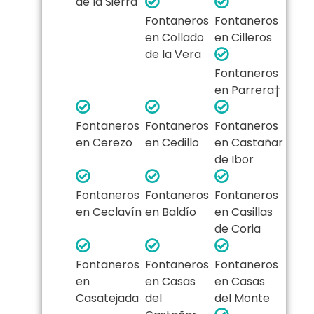
de la Sierra
Fontaneros
Fontaneros
en Collado
en Cilleros
de la Vera
Fontaneros
en Parrera†
Fontaneros
Fontaneros
Fontaneros
en Cerezo
en Cedillo
en Castañar
de Ibor
Fontaneros
Fontaneros
Fontaneros
en Ceclavín
en Baldío
en Casillas
de Coria
Fontaneros
Fontaneros
Fontaneros
en
en Casas
en Casas
Casatejada
del
del Monte