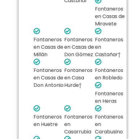
Castañar
Fontaneros
en Casas de
Miravete
Fontaneros
Fontaneros
Fontaneros
en Casas de
en Casas de
en
Millán
Don Gómez
Castañar†
Fontaneros
Fontaneros
Fontaneros
en Casas de
en Casa
en Robledo
Don Antonio
Hurde†
Fontaneros
en Heras
Fontaneros
Fontaneros
Fontaneros
en Huetre
en
en
Casarrubia
Carabusino