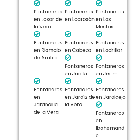
Fontaneros
Fontaneros
Fontaneros
en Losar de
en Logrosán
en Las
la Vera
Mestas
Fontaneros
Fontaneros
Fontaneros
en Riomalo
en Cabezo
en Ladrillar
de Arriba
Fontaneros
Fontaneros
en Jarilla
en Jerte
Fontaneros
Fontaneros
Fontaneros
en
en Jaraíz de
en Jaraicejo
Jarandilla
la Vera
de la Vera
Fontaneros
en
Ibahernand
o