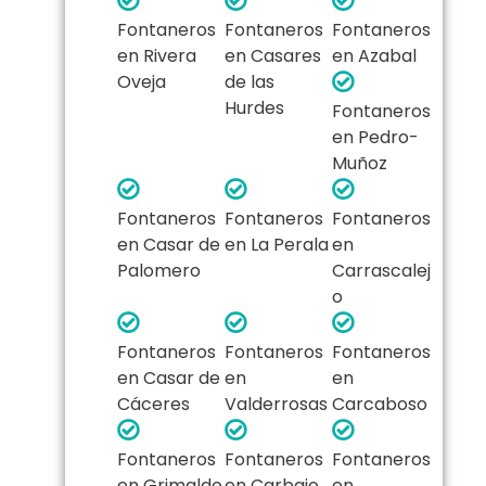
Fontaneros
Fontaneros
Fontaneros
en Rivera
en Casares
en Azabal
Oveja
de las
Hurdes
Fontaneros
en Pedro-
Muñoz
Fontaneros
Fontaneros
Fontaneros
en Casar de
en La Perala
en
Palomero
Carrascalej
o
Fontaneros
Fontaneros
Fontaneros
en Casar de
en
en
Cáceres
Valderrosas
Carcaboso
Fontaneros
Fontaneros
Fontaneros
en Grimaldo
en Carbajo
en