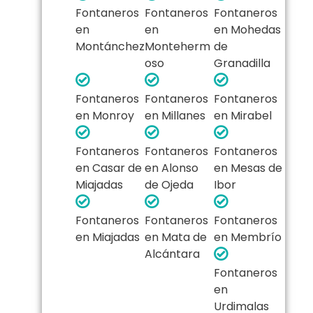
Fontaneros
Fontaneros
Fontaneros
en
en
en Mohedas
Montánchez
Monteherm
de
oso
Granadilla
Fontaneros
Fontaneros
Fontaneros
en Monroy
en Millanes
en Mirabel
Fontaneros
Fontaneros
Fontaneros
en Casar de
en Alonso
en Mesas de
Miajadas
de Ojeda
Ibor
Fontaneros
Fontaneros
Fontaneros
en Miajadas
en Mata de
en Membrío
Alcántara
Fontaneros
en
Urdimalas