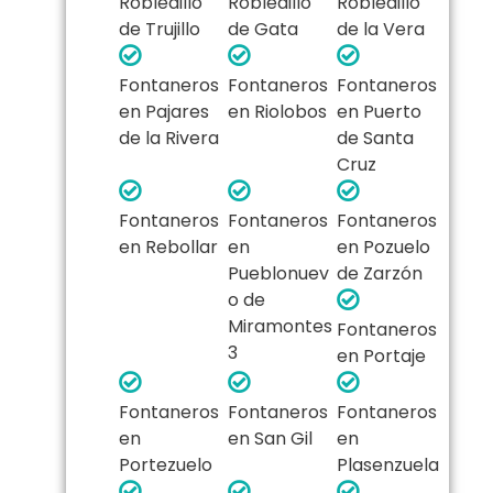
Robledillo
Robledillo
Robledillo
de Trujillo
de Gata
de la Vera
Fontaneros
Fontaneros
Fontaneros
en Pajares
en Riolobos
en Puerto
de la Rivera
de Santa
Cruz
Fontaneros
Fontaneros
Fontaneros
en Rebollar
en
en Pozuelo
Pueblonuev
de Zarzón
o de
Miramontes
Fontaneros
3​
en Portaje
Fontaneros
Fontaneros
Fontaneros
en
en San Gil
en
Portezuelo
Plasenzuela