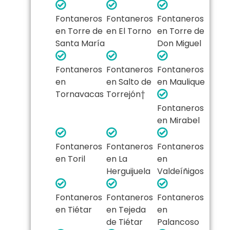
Fontaneros
Fontaneros
Fontaneros
en Torre de
en El Torno
en Torre de
Santa María
Don Miguel
Fontaneros
Fontaneros
Fontaneros
en
en Salto de
en Maulique
Tornavacas
Torrejón†
Fontaneros
en Mirabel
Fontaneros
Fontaneros
Fontaneros
en Toril
en La
en
Herguijuela
Valdeíñigos
Fontaneros
Fontaneros
Fontaneros
en Tiétar
en Tejeda
en
de Tiétar
Palancoso