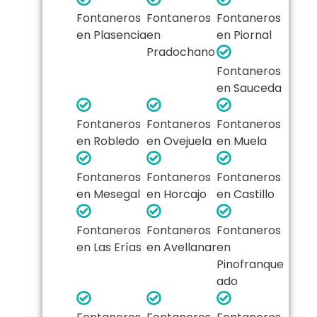
Fontaneros
Fontaneros
Fontaneros
en Plasencia
en
en Piornal
Pradochano
Fontaneros
en Sauceda
Fontaneros
Fontaneros
Fontaneros
en Robledo
en Ovejuela
en Muela
Fontaneros
Fontaneros
Fontaneros
en Mesegal
en Horcajo
en Castillo
Fontaneros
Fontaneros
Fontaneros
en Las Erías
en Avellanar
en
Pinofranque
ado