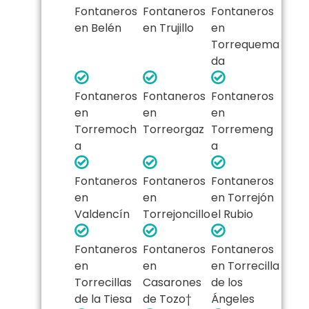
Fontaneros
Fontaneros
Fontaneros
en Belén
en Trujillo
en
Torrequema
da
Fontaneros
Fontaneros
Fontaneros
en
en
en
Torremoch
Torreorgaz
Torremeng
a
a
Fontaneros
Fontaneros
Fontaneros
en
en
en Torrejón
Valdencín
Torrejoncillo
el Rubio
Fontaneros
Fontaneros
Fontaneros
en
en
en Torrecilla
Torrecillas
Casarones
de los
de la Tiesa
de Tozo†
Ángeles