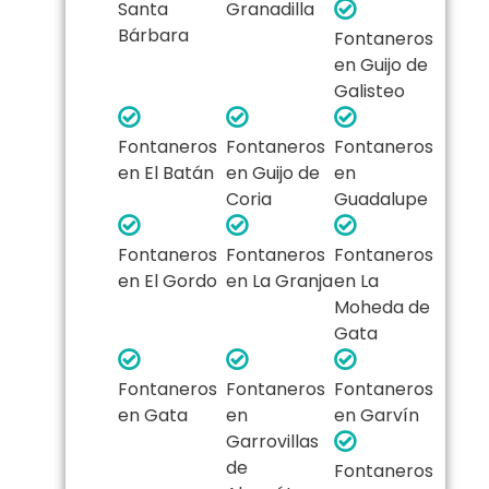
Santa
Granadilla
Bárbara
Fontaneros
en Guijo de
Galisteo
Fontaneros
Fontaneros
Fontaneros
en El Batán
en Guijo de
en
Coria
Guadalupe
Fontaneros
Fontaneros
Fontaneros
en El Gordo
en La Granja
en La
Moheda de
Gata
Fontaneros
Fontaneros
Fontaneros
en Gata
en
en Garvín
Garrovillas
de
Fontaneros