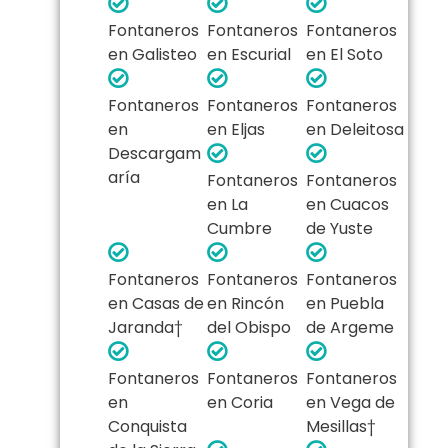
Fontaneros
Fontaneros
Fontaneros
en Galisteo
en Escurial
en El Soto
Fontaneros
Fontaneros
Fontaneros
en
en Eljas
en Deleitosa
Descargam
aría
Fontaneros
Fontaneros
en La
en Cuacos
Cumbre
de Yuste
Fontaneros
Fontaneros
Fontaneros
en Casas de
en Rincón
en Puebla
Jaranda†
del Obispo
de Argeme
Fontaneros
Fontaneros
Fontaneros
en
en Coria
en Vega de
Conquista
Mesillas†