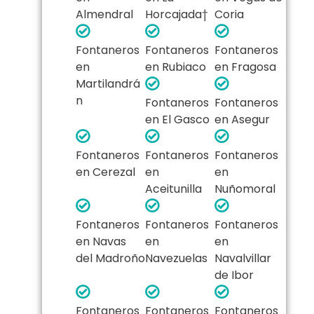
Almendral
Horcajada†
Coria
Fontaneros
Fontaneros
Fontaneros
en
en Rubiaco
en Fragosa
Martilandrá
n
Fontaneros
Fontaneros
en El Gasco
en Asegur
Fontaneros
Fontaneros
Fontaneros
en Cerezal
en
en
Aceitunilla
Nuñomoral
Fontaneros
Fontaneros
Fontaneros
en Navas
en
en
del Madroño
Navezuelas
Navalvillar
de Ibor
Fontaneros
Fontaneros
Fontaneros