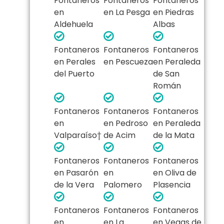
Fontaneros
Fontaneros
Fontaneros
en
en La Pesga
en Piedras
Aldehuela
Albas
Fontaneros
Fontaneros
Fontaneros
en Perales
en Pescueza
en Peraleda
del Puerto
de San
Román
Fontaneros
Fontaneros
Fontaneros
en
en Pedroso
en Peraleda
Valparaíso†
de Acim
de la Mata
Fontaneros
Fontaneros
Fontaneros
en Pasarón
en
en Oliva de
de la Vera
Palomero
Plasencia
Fontaneros
Fontaneros
Fontaneros
en
en La
en Vegas de