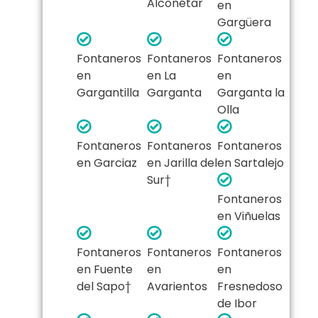
Alconétar
en
Gargüera
Fontaneros
Fontaneros
Fontaneros
en
en La
en
Gargantilla
Garganta
Garganta la
Olla
Fontaneros
Fontaneros
Fontaneros
en Garciaz
en Jarilla del
en Sartalejo
Sur†
Fontaneros
en Viñuelas
Fontaneros
Fontaneros
Fontaneros
en Fuente
en
en
del Sapo†
Avarientos
Fresnedoso
de Ibor