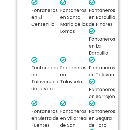
Fontaneros
Fontaneros
Fontaneros
en El
en Santa
en Barquilla
Centenillo
María de las
de Pinares
Lomas
Fontaneros
en La
Barquilla
Fontaneros
Fontaneros
Fontaneros
en
en
en Talaván
Talaveruela
Talayuela
de la Vera
Fontaneros
en Serrejón
Fontaneros
Fontaneros
Fontaneros
en Sierra de
en Villarreal
en Segura
Fuentes
de San
de Toro