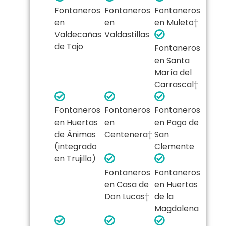
Fontaneros
Fontaneros
Fontaneros
en
en
en Muleto†
Valdecañas
Valdastillas
de Tajo
Fontaneros
en Santa
María del
Carrascal†
Fontaneros
Fontaneros
Fontaneros
en Huertas
en
en Pago de
de Ánimas
Centenera†
San
(integrado
Clemente
en Trujillo)
Fontaneros
Fontaneros
en Casa de
en Huertas
Don Lucas†
de la
Magdalena