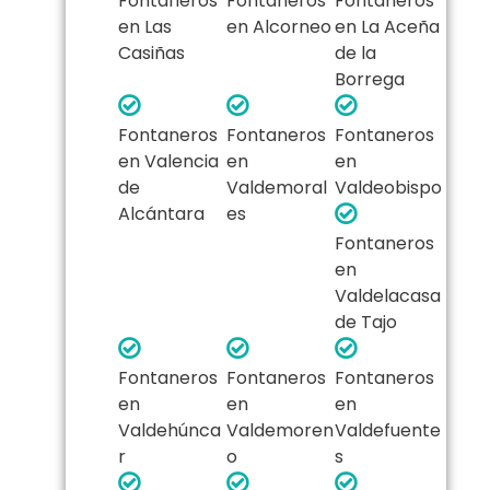
Fontaneros
Fontaneros
Fontaneros
en Las
en Alcorneo
en La Aceña
Casiñas
de la
Borrega
Fontaneros
Fontaneros
Fontaneros
en Valencia
en
en
de
Valdemoral
Valdeobispo
Alcántara
es
Fontaneros
en
Valdelacasa
de Tajo
Fontaneros
Fontaneros
Fontaneros
en
en
en
Valdehúnca
Valdemoren
Valdefuente
r
o
s