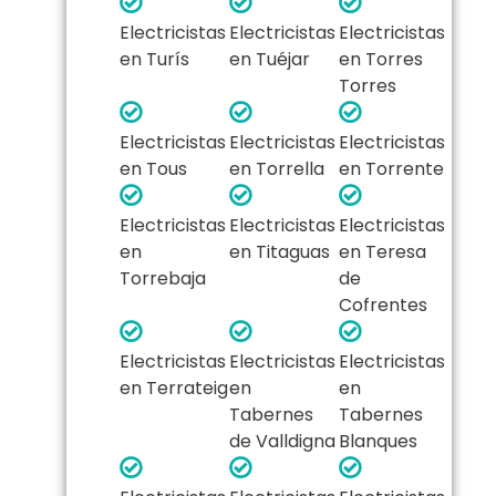
Electricistas
Electricistas
Electricistas
en Turís
en Tuéjar
en Torres
Torres
Electricistas
Electricistas
Electricistas
en Tous
en Torrella
en Torrente
Electricistas
Electricistas
Electricistas
en
en Titaguas
en Teresa
Torrebaja
de
Cofrentes
Electricistas
Electricistas
Electricistas
en Terrateig
en
en
Tabernes
Tabernes
de Valldigna
Blanques