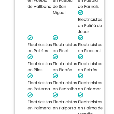
en Puebla
en Puebla
en Puebla
de Vallbona
de San
de Farnáls
Miguel
Electricistas
en Poliñá de
Júcar
Electricistas
Electricistas
Electricistas
en Potríes
en Pinet
en Picasent
Electricistas
Electricistas
Electricistas
en Piles
en Picaña
en Petrés
Electricistas
Electricistas
Electricistas
en Paterna
en Pedralba
en Palomar
Electricistas
Electricistas
Electricistas
en Palmera
en Paiporta
en Palma de