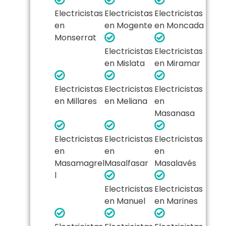
Electricistas
Electricistas
Electricistas
en
en Mogente
en Moncada
Monserrat
Electricistas
Electricistas
en Mislata
en Miramar
Electricistas
Electricistas
Electricistas
en Millares
en Meliana
en
Masanasa
Electricistas
Electricistas
Electricistas
en
en
en
Masamagrel
Masalfasar
Masalavés
l
Electricistas
Electricistas
en Manuel
en Marines