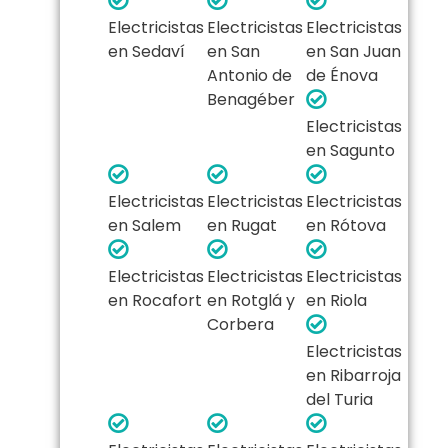
Electricistas
Electricistas
Electricistas
en Sedaví
en San
en San Juan
Antonio de
de Énova
Benagéber
Electricistas
en Sagunto
Electricistas
Electricistas
Electricistas
en Salem
en Rugat
en Rótova
Electricistas
Electricistas
Electricistas
en Rocafort
en Rotglá y
en Riola
Corbera
Electricistas
en Ribarroja
del Turia