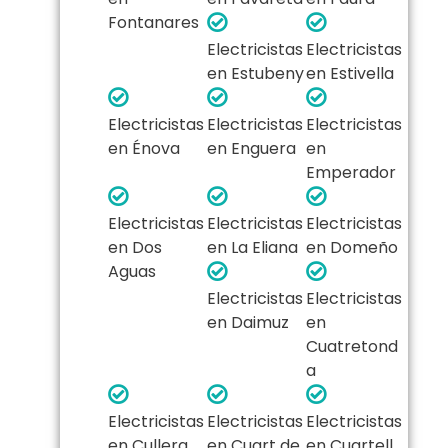
Fontanares
Electricistas
Electricistas
en Estubeny
en Estivella
Electricistas
Electricistas
Electricistas
en Énova
en Enguera
en
Emperador
Electricistas
Electricistas
Electricistas
en Dos
en La Eliana
en Domeño
Aguas
Electricistas
Electricistas
en Daimuz
en
Cuatretond
a
Electricistas
Electricistas
Electricistas
en Cullera
en Cuart de
en Cuartell