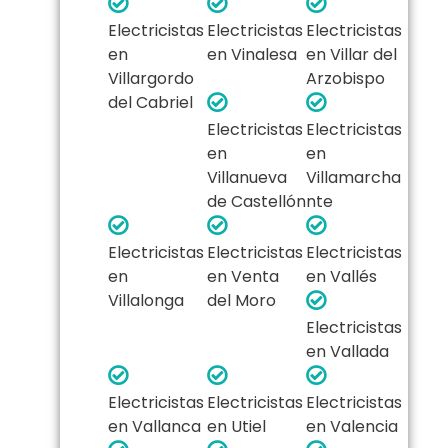
Electricistas
Electricistas
Electricistas
en
en Vinalesa
en Villar del
Villargordo
Arzobispo
del Cabriel
Electricistas
Electricistas
en
en
Villanueva
Villamarcha
de Castellón
nte
Electricistas
Electricistas
Electricistas
en
en Venta
en Vallés
Villalonga
del Moro
Electricistas
en Vallada
Electricistas
Electricistas
Electricistas
en Vallanca
en Utiel
en Valencia