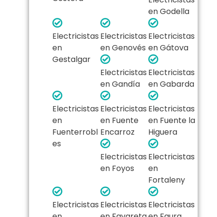
en Godella
Electricistas
Electricistas
Electricistas
en
en Genovés
en Gátova
Gestalgar
Electricistas
Electricistas
en Gandía
en Gabarda
Electricistas
Electricistas
Electricistas
en
en Fuente
en Fuente la
Fuenterrobl
Encarroz
Higuera
es
Electricistas
Electricistas
en Foyos
en
Fortaleny
Electricistas
Electricistas
Electricistas
en
en Favareta
en Faura