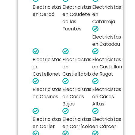
Electricistas
Electricistas
Electricistas
en Cerdá
en Caudete
en
de las
Catarroja
Fuentes
Electricistas
en Catadau
Electricistas
Electricistas
Electricistas
en
en
en Castellón
Castellonet
Castielfabib
de Rugat
Electricistas
Electricistas
Electricistas
en Casinos
en Casas
en Casas
Bajas
Altas
Electricistas
Electricistas
Electricistas
en Carlet
en Carrícola
en Cárcer