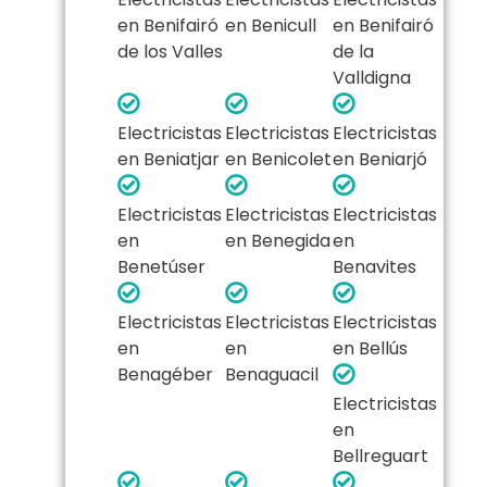
en Benifairó
en Benicull
en Benifairó
de los Valles
de la
Valldigna
Electricistas
Electricistas
Electricistas
en Beniatjar
en Benicolet
en Beniarjó
Electricistas
Electricistas
Electricistas
en
en Benegida
en
Benetúser
Benavites
Electricistas
Electricistas
Electricistas
en
en
en Bellús
Benagéber
Benaguacil
Electricistas
en
Bellreguart