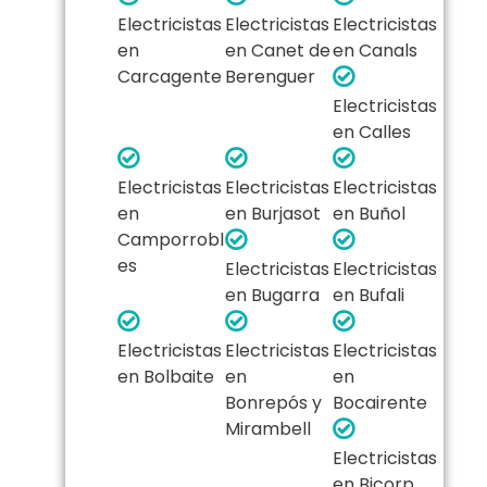
Electricistas
Electricistas
Electricistas
en
en Canet de
en Canals
Carcagente
Berenguer
Electricistas
en Calles
Electricistas
Electricistas
Electricistas
en
en Burjasot
en Buñol
Camporrobl
es
Electricistas
Electricistas
en Bugarra
en Bufali
Electricistas
Electricistas
Electricistas
en Bolbaite
en
en
Bonrepós y
Bocairente
Mirambell
Electricistas
en Bicorp