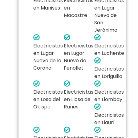
Electricistas
Electricistas
Electricistas
en Manises
en
en Lugar
Macastre
Nuevo de
San
Jerónimo
Electricistas
Electricistas
Electricistas
en Lugar
en Lugar
en Luchente
Nuevo de la
Nuevo de
Corona
Fenollet
Electricistas
en Loriguilla
Electricistas
Electricistas
Electricistas
en Losa del
en Llosa de
en Llombay
Obispo
Ranes
Electricistas
en Llaurí