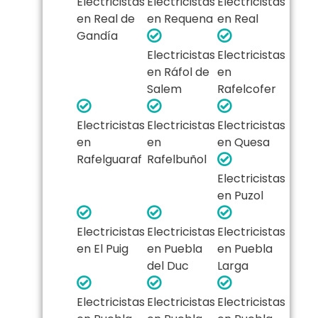
Electricistas
Electricistas
Electricistas
en Real de
en Requena
en Real
Gandía
Electricistas
Electricistas
en Ráfol de
en
Salem
Rafelcofer
Electricistas
Electricistas
Electricistas
en
en
en Quesa
Rafelguaraf
Rafelbuñol
Electricistas
en Puzol
Electricistas
Electricistas
Electricistas
en El Puig
en Puebla
en Puebla
del Duc
Larga
Electricistas
Electricistas
Electricistas