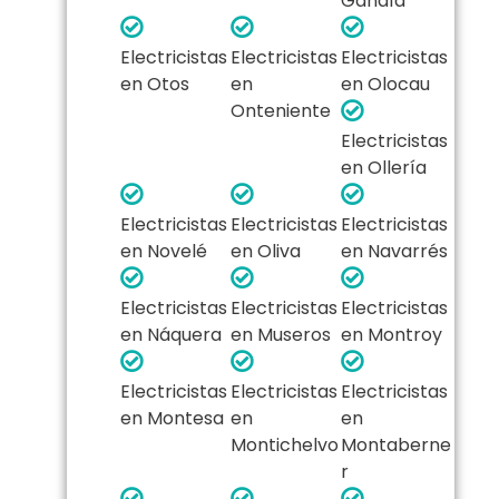
Gandía
Electricistas
Electricistas
Electricistas
en Otos
en
en Olocau
Onteniente
Electricistas
en Ollería
Electricistas
Electricistas
Electricistas
en Novelé
en Oliva
en Navarrés
Electricistas
Electricistas
Electricistas
en Náquera
en Museros
en Montroy
Electricistas
Electricistas
Electricistas
en Montesa
en
en
Montichelvo
Montaberne
r