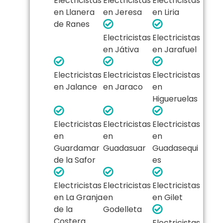
Electricistas
Electricistas
Electricistas
en Llanera
en Jeresa
en Liria
de Ranes
Electricistas
Electricistas
en Játiva
en Jarafuel
Electricistas
Electricistas
Electricistas
en Jalance
en Jaraco
en
Higueruelas
Electricistas
Electricistas
Electricistas
en
en
en
Guardamar
Guadasuar
Guadasequi
de la Safor
es
Electricistas
Electricistas
Electricistas
en La Granja
en
en Gilet
de la
Godelleta
Costera
Electricistas