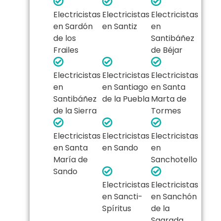
Electricistas
Electricistas
Electricistas
en Sardón
en Santiz
en
de los
Santibáñez
Frailes
de Béjar
Electricistas
Electricistas
Electricistas
en
en Santiago
en Santa
Santibáñez
de la Puebla
Marta de
de la Sierra
Tormes
Electricistas
Electricistas
Electricistas
en Santa
en Sando
en
María de
Sanchotello
Sando
Electricistas
Electricistas
en Sancti-
en Sanchón
Spíritus
de la
Sagrada