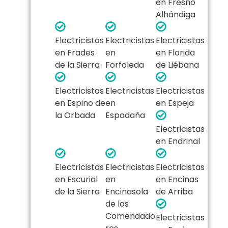
en Fresno
Alhándiga
Electricistas
Electricistas
Electricistas
en Frades
en
en Florida
de la Sierra
Forfoleda
de Liébana
Electricistas
Electricistas
Electricistas
en Espino de
en
en Espeja
la Orbada
Espadaña
Electricistas
en Endrinal
Electricistas
Electricistas
Electricistas
en Escurial
en
en Encinas
de la Sierra
Encinasola
de Arriba
de los
Comendado
Electricistas