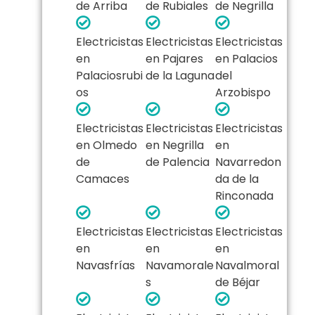
de Arriba
de Rubiales
de Negrilla
Electricistas
Electricistas
Electricistas
en
en Pajares
en Palacios
Palaciosrubi
de la Laguna
del
os
Arzobispo
Electricistas
Electricistas
Electricistas
en Olmedo
en Negrilla
en
de
de Palencia
Navarredon
Camaces
da de la
Rinconada
Electricistas
Electricistas
Electricistas
en
en
en
Navasfrías
Navamorale
Navalmoral
s
de Béjar