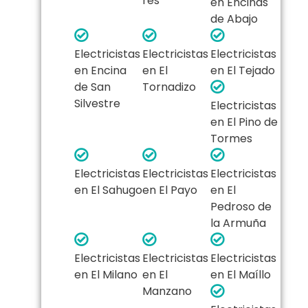
res
en Encinas
de Abajo
Electricistas
Electricistas
Electricistas
en Encina
en El
en El Tejado
de San
Tornadizo
Silvestre
Electricistas
en El Pino de
Tormes
Electricistas
Electricistas
Electricistas
en El Sahugo
en El Payo
en El
Pedroso de
la Armuña
Electricistas
Electricistas
Electricistas
en El Milano
en El
en El Maíllo
Manzano