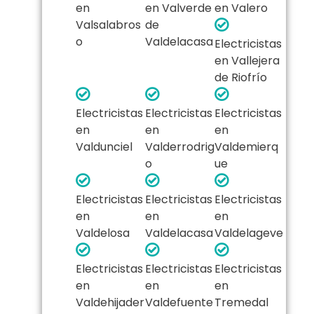
en
en Valverde
en Valero
Valsalabros
de
o
Valdelacasa
Electricistas
en Vallejera
de Riofrío
Electricistas
Electricistas
Electricistas
en
en
en
Valdunciel
Valderrodrig
Valdemierq
o
ue
Electricistas
Electricistas
Electricistas
en
en
en
Valdelosa
Valdelacasa
Valdelageve
Electricistas
Electricistas
Electricistas
en
en
en
Valdehijader
Valdefuente
Tremedal