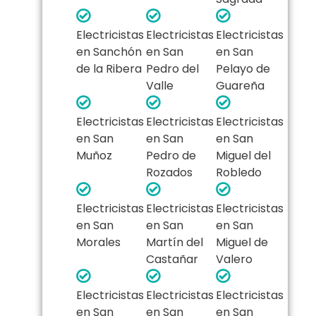
Electricistas
Electricistas
Electricistas
en Sanchón
en San
en San
de la Ribera
Pedro del
Pelayo de
Valle
Guareña
Electricistas
Electricistas
Electricistas
en San
en San
en San
Muñoz
Pedro de
Miguel del
Rozados
Robledo
Electricistas
Electricistas
Electricistas
en San
en San
en San
Morales
Martín del
Miguel de
Castañar
Valero
Electricistas
Electricistas
Electricistas
en San
en San
en San