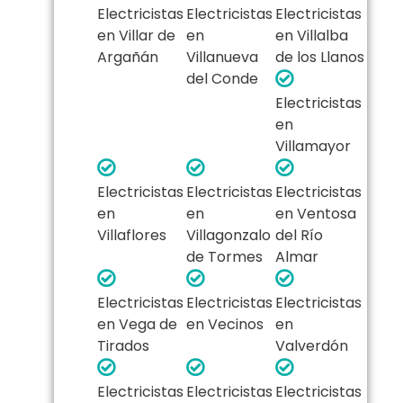
Electricistas
Electricistas
Electricistas
en Villar de
en
en Villalba
Argañán
Villanueva
de los Llanos
del Conde
Electricistas
en
Villamayor
Electricistas
Electricistas
Electricistas
en
en
en Ventosa
Villaflores
Villagonzalo
del Río
de Tormes
Almar
Electricistas
Electricistas
Electricistas
en Vega de
en Vecinos
en
Tirados
Valverdón
Electricistas
Electricistas
Electricistas