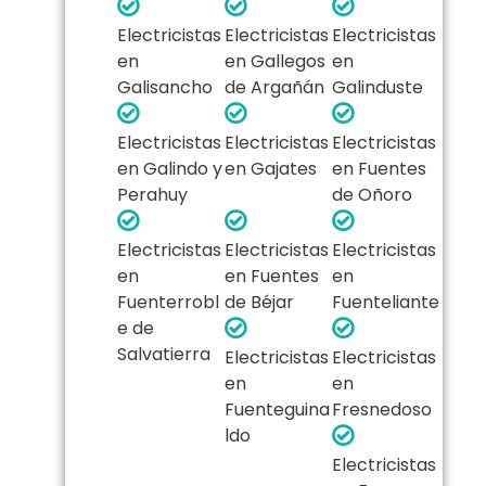
Electricistas
Electricistas
Electricistas
en
en Gallegos
en
Galisancho
de Argañán
Galinduste
Electricistas
Electricistas
Electricistas
en Galindo y
en Gajates
en Fuentes
Perahuy
de Oñoro
Electricistas
Electricistas
Electricistas
en
en Fuentes
en
Fuenterrobl
de Béjar
Fuenteliante
e de
Salvatierra
Electricistas
Electricistas
en
en
Fuenteguina
Fresnedoso
ldo
Electricistas