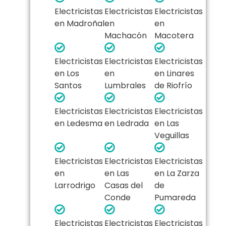
Electricistas
Electricistas
Electricistas
en Madroñal
en
en
Machacón
Macotera
Electricistas
Electricistas
Electricistas
en Los
en
en Linares
Santos
Lumbrales
de Riofrío
Electricistas
Electricistas
Electricistas
en Ledesma
en Ledrada
en Las
Veguillas
Electricistas
Electricistas
Electricistas
en
en Las
en La Zarza
Larrodrigo
Casas del
de
Conde
Pumareda
Electricistas
Electricistas
Electricistas