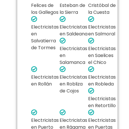
Felices de
Esteban de
Cristóbal de
los Gallegos
la Sierra
la Cuesta
Electricistas
Electricistas
Electricistas
en
en Saldeana
en Salmoral
Salvatierra
de Tormes
Electricistas
Electricistas
en
en Saelices
Salamanca
el Chico
Electricistas
Electricistas
Electricistas
en Rollán
en Robliza
en Robleda
de Cojos
Electricistas
en Retortillo
Electricistas
Electricistas
Electricistas
en Puerto
en Rágama
en Puertas