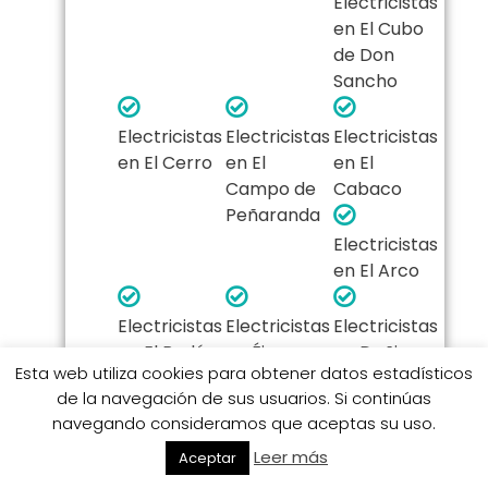
Electricistas
en El Cubo
de Don
Sancho
Electricistas
Electricistas
Electricistas
en El Cerro
en El
en El
Campo de
Cabaco
Peñaranda
Electricistas
en El Arco
Electricistas
Electricistas
Electricistas
en El Bodón
en Éjeme
en Doñinos
Esta web utiliza cookies para obtener datos estadísticos
de
de la navegación de sus usuarios. Si continúas
Salamanca
navegando consideramos que aceptas su uso.
Leer más
Electricistas
Aceptar
Electricistas
Electricistas
en Doñinos
en Dios le
en Cristóbal