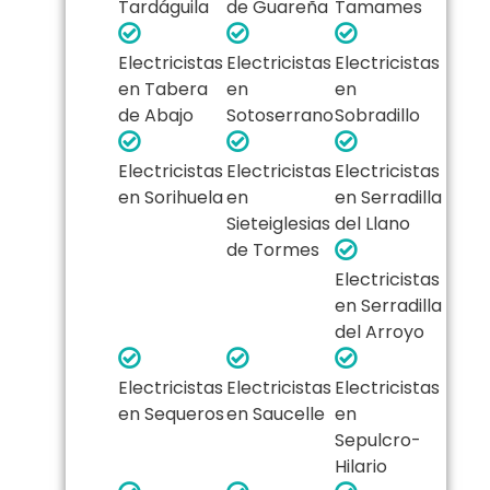
Tardáguila
de Guareña
Tamames
Electricistas
Electricistas
Electricistas
en Tabera
en
en
de Abajo
Sotoserrano
Sobradillo
Electricistas
Electricistas
Electricistas
en Sorihuela
en
en Serradilla
Sieteiglesias
del Llano
de Tormes
Electricistas
en Serradilla
del Arroyo
Electricistas
Electricistas
Electricistas
en Sequeros
en Saucelle
en
Sepulcro-
Hilario