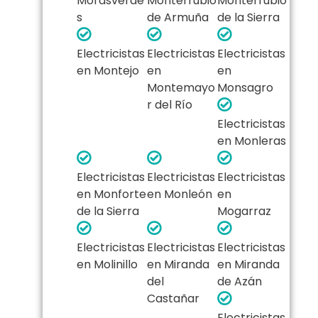
Morasverde
Monterrubio
Monterrubio
s
de Armuña
de la Sierra
Electricistas
Electricistas
Electricistas
en Montejo
en
en
Montemayo
Monsagro
r del Río
Electricistas
en Monleras
Electricistas
Electricistas
Electricistas
en Monforte
en Monleón
en
de la Sierra
Mogarraz
Electricistas
Electricistas
Electricistas
en Molinillo
en Miranda
en Miranda
del
de Azán
Castañar
Electricistas