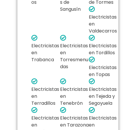
os
s de
de Tormes
Sangusín
Electricistas
en
Valdecarros
Electricistas
Electricistas
Electricistas
en
en
en Tordillos
Trabanca
Torresmenu
das
Electricistas
en Topas
Electricistas
Electricistas
Electricistas
en
en
en Tejeda y
Terradillos
Tenebrón
Segoyuela
Electricistas
Electricistas
Electricistas
en
en Tarazona
en