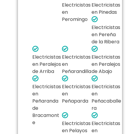
Electricistas
Electricistas
en
en Pinedas
Peromingo
Electricistas
en Pereña
de la Ribera
Electricistas
Electricistas
Electricistas
en Peralejos
en
en Peralejos
de Arriba
Peñarandilla
de Abajo
Electricistas
Electricistas
Electricistas
en
en
en
Peñaranda
Peñaparda
Peñacaballe
de
ra
Bracamont
e
Electricistas
Electricistas
en Pelayos
en