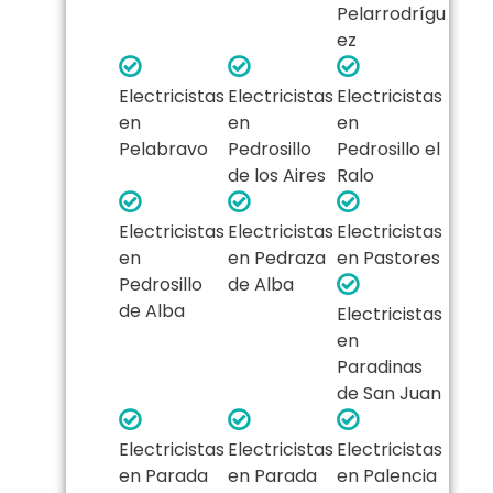
Pelarrodrígu
ez
Electricistas
Electricistas
Electricistas
en
en
en
Pelabravo
Pedrosillo
Pedrosillo el
de los Aires
Ralo
Electricistas
Electricistas
Electricistas
en
en Pedraza
en Pastores
Pedrosillo
de Alba
de Alba
Electricistas
en
Paradinas
de San Juan
Electricistas
Electricistas
Electricistas
en Parada
en Parada
en Palencia