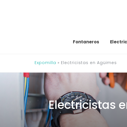
Saltar
al
contenido
Fontaneros
Electri
Expomilla
»
Electricistas en Agüimes
Electricistas