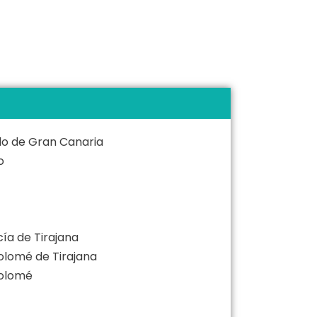
llo de Gran Canaria
o
cía de Tirajana
tolomé de Tirajana
tolomé