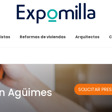
cistas
Reformas de viviendas
Arquitectos
C
 en Agüimes
SOLICITAR PRE