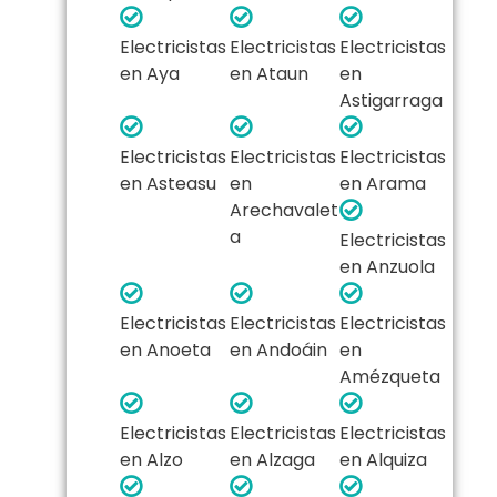
Electricistas
Electricistas
Electricistas
en Aya
en Ataun
en
Astigarraga
Electricistas
Electricistas
Electricistas
en Asteasu
en
en Arama
Arechavalet
a
Electricistas
en Anzuola
Electricistas
Electricistas
Electricistas
en Anoeta
en Andoáin
en
Amézqueta
Electricistas
Electricistas
Electricistas
en Alzo
en Alzaga
en Alquiza