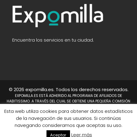
Encuentra los servicios en tu ciudad.
© 2026 expomilla.es. Todos los derechos reservados.
EXPOMILLA.ES ESTÁ ADHERIDO AL PROGRAMA DE AFILIADOS DE
HABITISSIMO. A TRAVÉS DEL CUAL SE OBTIENE UNA PEQUEÑA COMISIÓN
TRAS REALIZARSE UNA COMPRA. NO SUPONE UN COSTE PARA EL USUARIO,
Esta web utiliza cookies para obtener datos estadísticos
EN CAMBIO A NOSOTROS NOS PERMITE CONTINUAR TRABAJANDO DÍA A
DÍA PARA MEJORAR EL SITIO WEB.
de la navegación de sus usuarios. Si continúas
HABITISSIMO Y TAMBIÉN EL LOGO DE HABITISSIMO SON MARCAS
navegando consideramos que aceptas su uso.
REGISTRADAS DE HABITISSIMO.ES O SUS AFILIADOS.
Mapa del sitio
Leer más
Aceptar