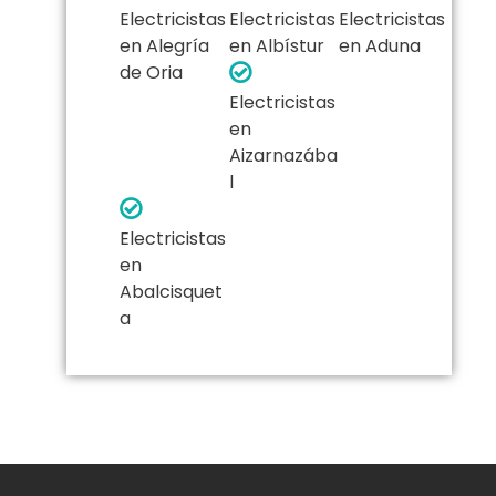
Electricistas
Electricistas
Electricistas
en Alegría
en Albístur
en Aduna
de Oria
Electricistas
en
Aizarnazába
l
Electricistas
en
Abalcisquet
a