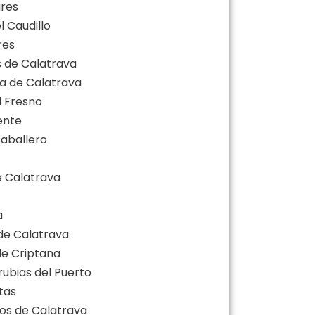
ares
l Caudillo
res
s de Calatrava
la de Calatrava
l Fresno
ente
Caballero
de Calatrava
a
 de Calatrava
de Criptana
rubias del Puerto
tas
ros de Calatrava