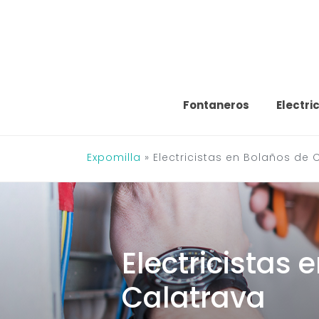
Saltar
al
contenido
Fontaneros
Electri
Expomilla
»
Electricistas en Bolaños de 
Electricistas 
Calatrava