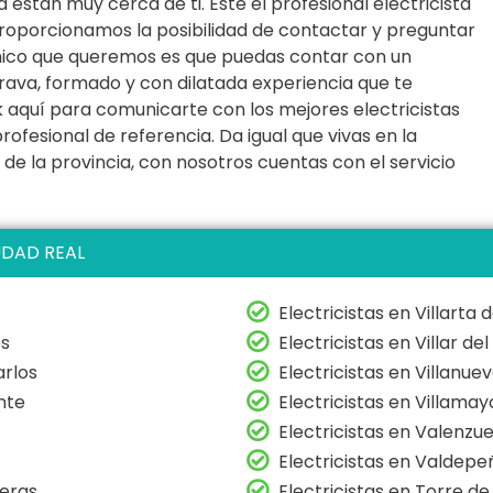
 están muy cerca de ti. Esté el profesional electricista
 proporcionamos la posibilidad de contactar y preguntar
nico que queremos es que puedas contar con un
rava, formado y con dilatada experiencia que te
k aquí para comunicarte con los mejores electricistas
ofesional de referencia. Da igual que vivas en la
 de la provincia, con nosotros cuentas con el servicio
UDAD REAL
Electricistas en Villarta
os
Electricistas en Villar de
arlos
Electricistas en Villanue
ente
Electricistas en Villama
Electricistas en Valenzu
Electricistas en Valdepe
teras
Electricistas en Torre d