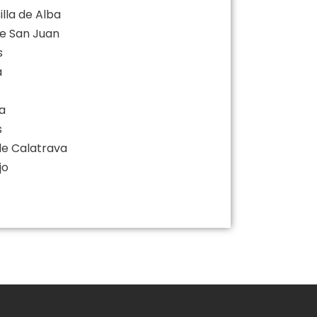
illa de Alba
de San Juan
s
a
a
s
 de Calatrava
jo