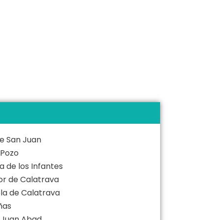
 de San Juan
l Pozo
va de los Infantes
yor de Calatrava
ela de Calatrava
ñas
e Juan Abad