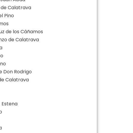
a de Calatrava
el Pino
amos
ruz de los Cáñamos
enzo de Calatrava
la
do
ano
de Don Rodrigo
 de Calatrava
e Estena
o
a